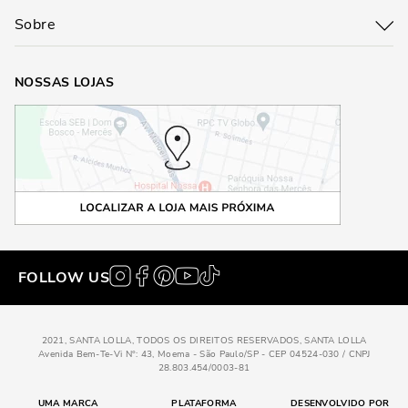
Sobre
NOSSAS LOJAS
FOLLOW US
2021, SANTA LOLLA, TODOS OS DIREITOS RESERVADOS, SANTA LOLLA
Avenida Bem-Te-Vi N°: 43, Moema - São Paulo/SP - CEP 04524-030 / CNPJ
28.803.454/0003-81
UMA MARCA
PLATAFORMA
DESENVOLVIDO POR