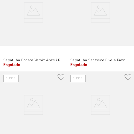
Sapatilha Boneca Verniz Anzeli Preto
Sapatilha Santorine Fivela Preto E B
Indisponível
Indisponível
1
COR
1
COR