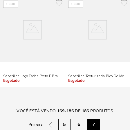
1
COR
1
COR
Sapatilha Laço Tacha Preto E Branco
Sapatilha Texturizada Bico De Metal 
Indisponível
Indisponível
VOCÊ ESTÁ VENDO
169
-
186
DE
186
PRODUTOS
5
6
7
Primeira