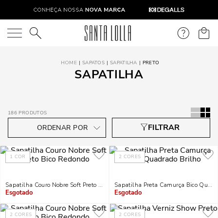
O que você está procurando?
SAPATOS
SAPATILHA
PRETO
SAPATILHA
186
PRODUTOS
1
COR
2
CORES
Sapatilha Couro Nobre Soft Preto Bico Redondo
Sapatilha Preta Camurça Bico Quadr
Indisponível
Indisponível
2
CORES
2
CORES