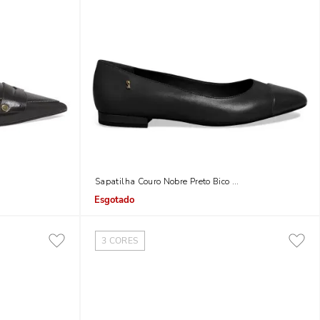
Fino Pala
Sapatilha Couro Nobre Preto Bico Fino
Indisponível
3
CORES