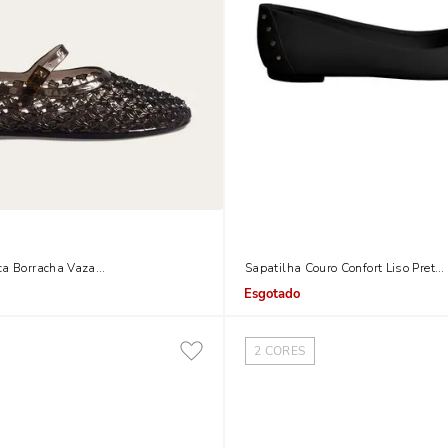
ca Borracha Vazado Preto Fumê
Sapatilha Couro Confort Liso Preto 
Indisponível
2
CORES