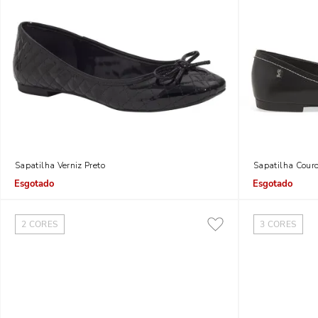
Sapatilha Verniz Preto
Sapatilha Couro
Indisponível
Indisponível
2
CORES
3
CORES