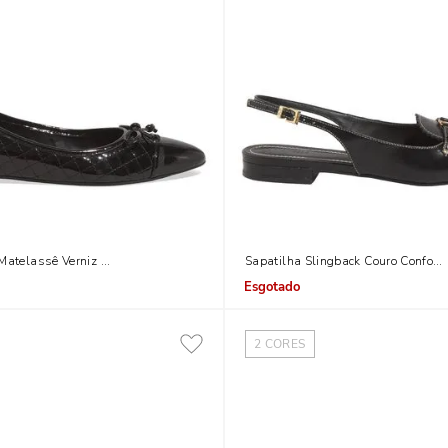
Matelassê Verniz Anzeli Preta
Sapatilha Slingback Couro Confort P
Indisponível
2
CORES