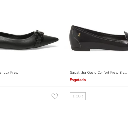
er Lux Preto
Sapatilha Couro Confort Preto Bico 
Indisponível
1
COR