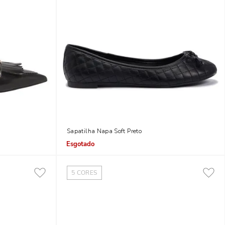
reto Bico Fino
Sapatilha Napa Soft Preto
Indisponível
5
CORES