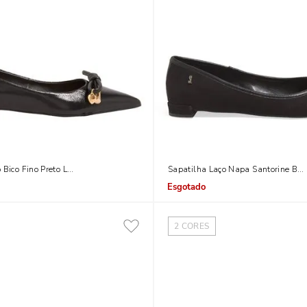
 Bico Fino Preto Laço
Sapatilha Laço Napa Santorine Bico
Indisponível
2
CORES