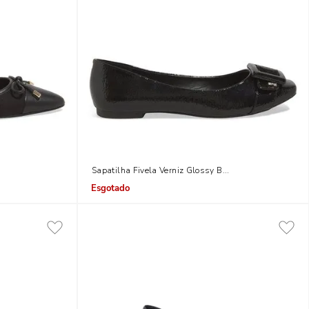
 Fino Preta
Sapatilha Fivela Verniz Glossy Bico Quadrado Preta
Indisponível