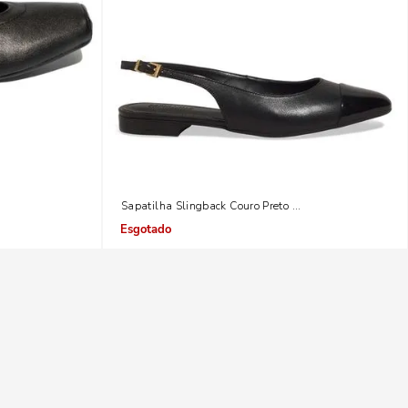
rado Preto
Sapatilha Slingback Couro Preto Bico Fino
Indisponível