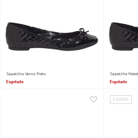
Sapatilha Verniz Preto
Sapatilha Mate
Indisponível
Indisponível
2
CORES