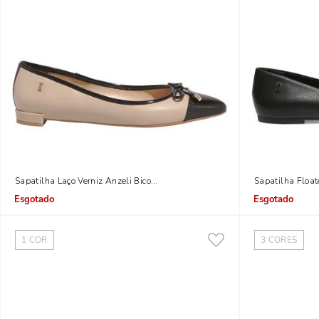
Sapatilha Laço Verniz Anzeli Bico Fino Preto E Bege
Sapatilha Float
Indisponível
Indisponível
1
COR
3
CORES