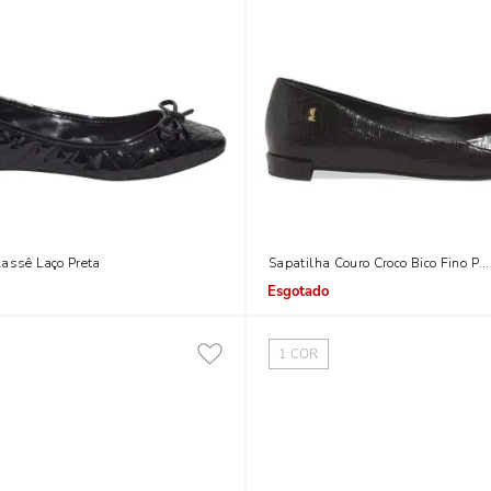
lassê Laço Preta
Sapatilha Couro Croco Bico Fino Pre
Indisponível
1
COR