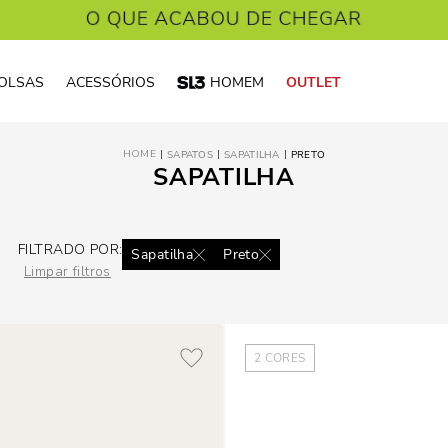
OLSAS
ACESSÓRIOS
HOMEM
OUTLET
SAPATOS
SAPATILHA
PRETO
SAPATILHA
FILTRADO POR:
Sapatilha
Preto
Limpar filtros
2
CORES