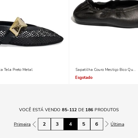
a Tela Preto Metal
Sapatilha Couro Mestiço Bico Quad
Indisponível
VOCÊ ESTÁ VENDO
85
-
112
DE
186
PRODUTOS
2
3
4
5
6
Primeira
Última