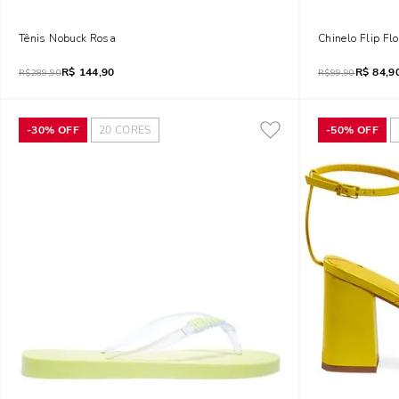
Tênis Nobuck Rosa
Chinelo Flip Fl
R$
144,90
R$
84,9
R$
289,90
R$
99,90
-
30%
OFF
20
CORES
-
50%
OFF