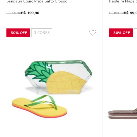
Sandália Couro Preta Salto Grosso
Rasteira Napa 
R$
199,90
R$
99,
R$
399,90
R$
199,90
-
50%
OFF
3
CORES
-
30%
OFF