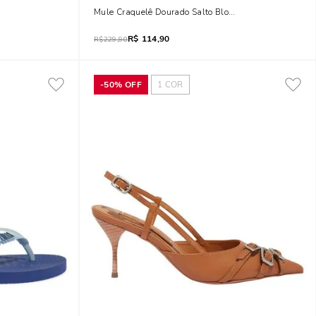
stampa Beijo
Mule Craquelê Dourado Salto Bloco
R$
114,90
R$
229,90
-
50%
OFF
1
COR