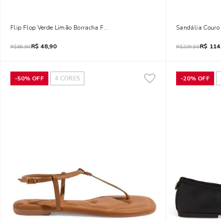
Flip Flop Verde Limão Borracha Flat
Sandália Couro 
R$
48,90
R$
114
R$
69,90
R$
229,90
-
50%
OFF
4
CORES
-
20%
OFF