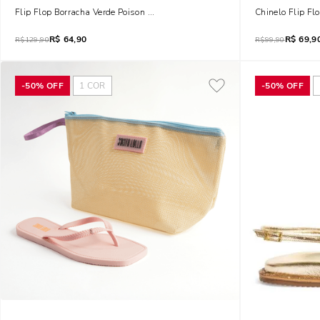
Flip Flop Borracha Verde Poison Com Necessaire
Chinelo Flip Fl
R$
64,90
R$
69,9
R$
129,90
R$
99,90
-
50%
OFF
1
COR
-
50%
OFF