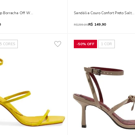
op Borracha Off White
Sandália Couro Confort Preto Salto
0
R$
149,90
R$
299,90
5
CORES
-
50%
OFF
1
COR