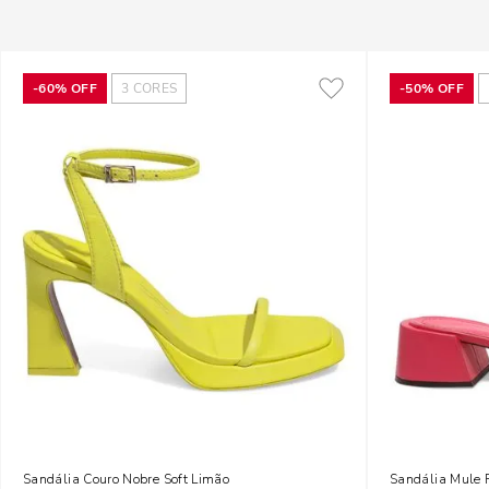
-
60%
OFF
3
CORES
-
50%
OFF
Sandália Couro Nobre Soft Limão
Sandália Mule 