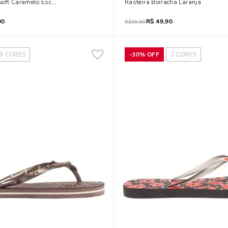
Soft Caramelo Escuro
Rasteira Borracha Laranja
90
R$
49,90
R$
99,90
9
CORES
-
30%
OFF
2
CORES