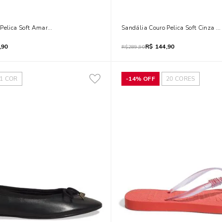
Pelica Soft Amarelo
Sandália Couro Pelica Soft Cinza S
,90
R$
144,90
R$
289,90
1
COR
-
14%
OFF
20
CORES