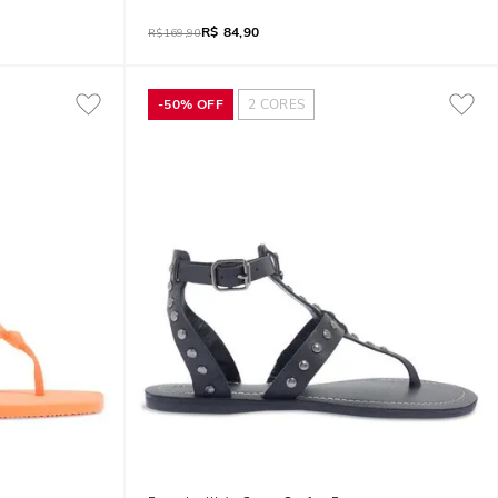
R$
84,90
R$
169,90
-
50%
OFF
2
CORES