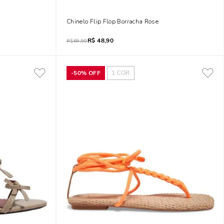
 Bloco Baixo
Chinelo Flip Flop Borracha Rose
R$
48,90
R$
69,90
-
50%
OFF
1
COR