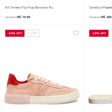
Kit Chinelo Flip Flop Borracha Rosa E Necessaire
Sandália Papete
R$
74,90
R$
184
R$
149,90
R$
369,90
-
50%
OFF
1
COR
-
15%
OFF