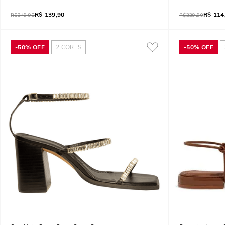
R$
139,90
R$
114
R$
349,90
R$
229,90
-
50%
OFF
2
CORES
-
50%
OFF