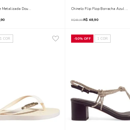
 Metalizada Dourada Brilho Tiras Strass
Chinelo Flip Flop Borracha Azul Ge
,90
R$
48,90
R$
69,90
1
COR
-
50%
OFF
1
COR