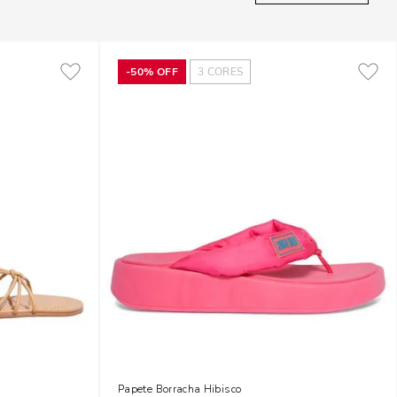
-
50%
OFF
3
CORES
Finas
Papete Borracha Hibisco