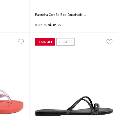
alto Médio Fino
Rasteira Cordão Bico Quadrado Laranja
R$
64,90
R$
129,90
-
15%
OFF
2
CORES