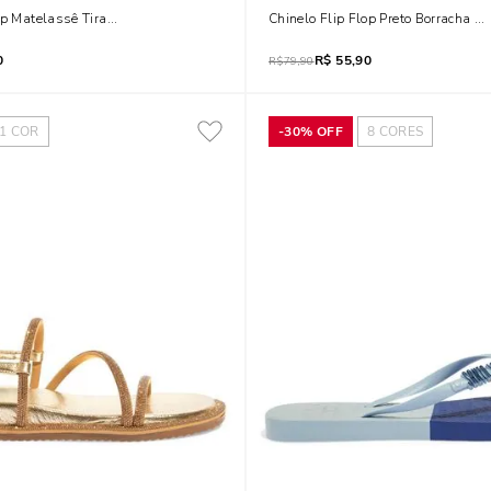
op Matelassê Tiras Spikes Prata Velho
Chinelo Flip Flop Preto Borracha E
0
R$
55,90
R$
79,90
1
COR
-
30%
OFF
8
CORES