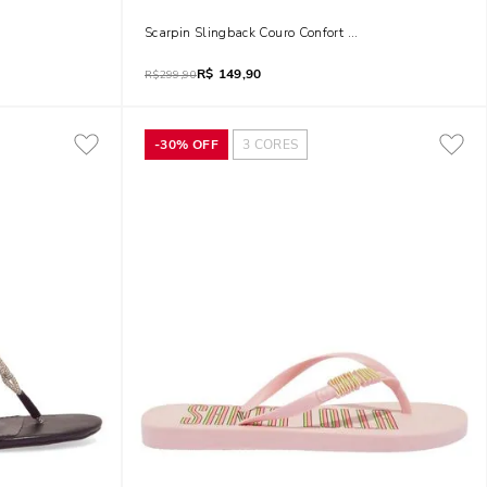
latto
Scarpin Slingback Couro Confort Caramelo
R$
149,90
R$
299,90
-
30%
OFF
3
CORES