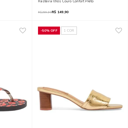
Rasteira Ilhós Couro Confort Preto
R$
149,90
R$
299,90
-
50%
OFF
1
COR