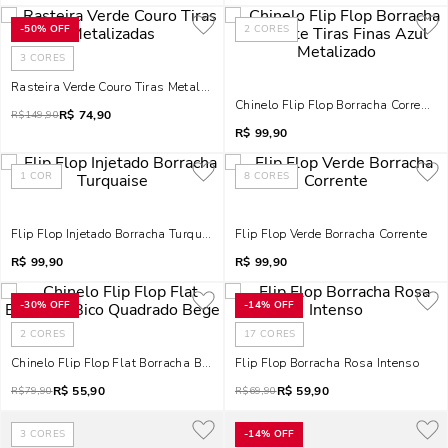
-
50%
OFF
2
CORES
3
CORES
Rasteira Verde Couro Tiras Metalizadas
R$
74,90
R$
149,90
R$
99,90
1
COR
8
CORES
Flip Flop Injetado Borracha Turquaise
Flip Flop Verde Borracha Corrente
R$
99,90
R$
99,90
-
30%
OFF
-
14%
OFF
2
CORES
17
CORES
Chinelo Flip Flop Flat Borracha Bico Quadrado Bege
Flip Flop Borracha Rosa Intenso
R$
55,90
R$
59,90
R$
79,90
R$
69,90
3
CORES
-
14%
OFF