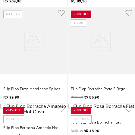
R$
269,90
R$
99,90
6
CORES
-
30%
OFF
1
COR
Flip Flop Preto Matelassê Spikes
Flip Flop Borracha Preto E Bege
R$
99,90
R$
55,90
R$
79,90
-
14%
OFF
-
30%
OFF
20
CORES
20
CORES
Flip Flop Rosa Borracha Flat
Flip Flop Borracha Amarelo Hot Oliva
R$
48,90
R$
69,90