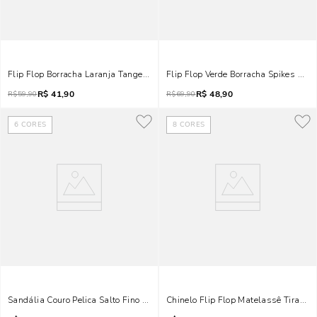
Flip Flop Borracha Laranja Tangerina
Flip Flop Verde Borracha Spikes Bic
R$
41,90
R$
48,90
R$
59,90
R$
69,90
6
CORES
8
CORES
Sandália Couro Pelica Salto Fino Caramelo
Chinelo Flip Flop Matelassê Tiras Co