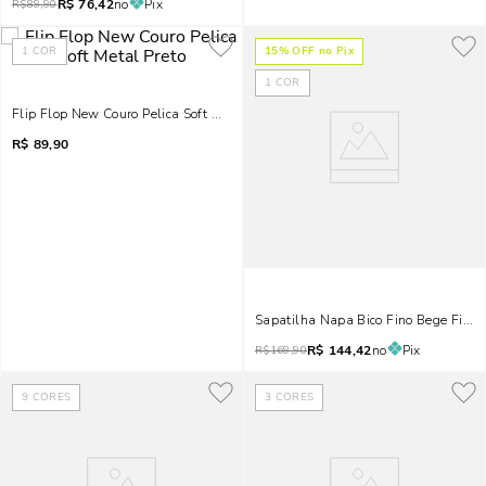
R$
76,42
no
Pix
R$
89,90
1
COR
15
% OFF no Pix
1
COR
Flip Flop New Couro Pelica Soft Metal Preto
R$
89,90
Sapatilha Napa Bico Fino Bege Fivel
R$
144,42
no
Pix
R$
169,90
9
CORES
3
CORES