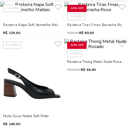
3
CORES
-
30%
OFF
3
CORES
Rasteira Napa Soft Vermelho Malbec
Rasteira Tiras Finas Borracha Rosa
R$
129,90
R$
69,90
R$
99,90
5
CORES
-
50%
OFF
1
COR
Rasteira Thong Metal Nude Rosado
R$
64,90
R$
129,90
Mule Couro Nobre Soft Preto
R$
249,90