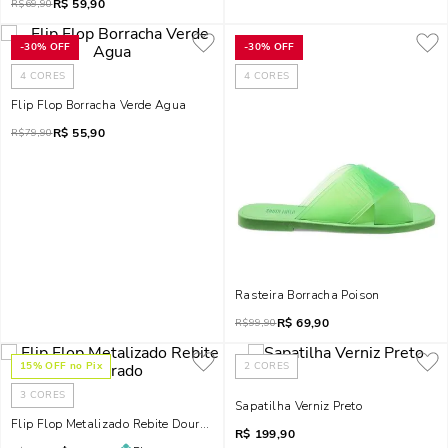
R$
59,90
R$
69,90
-
30%
OFF
-
30%
OFF
4
CORES
4
CORES
Flip Flop Borracha Verde Agua
R$
55,90
R$
79,90
Rasteira Borracha Poison
R$
69,90
R$
99,90
15
% OFF no Pix
2
CORES
3
CORES
Sapatilha Verniz Preto
Flip Flop Metalizado Rebite Dourado
R$
199,90