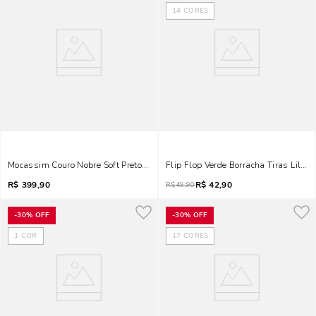
14
CORES
Mocassim Couro Nobre Soft Preto Salto Grosso
Flip Flop Verde Borracha Tiras Lilás
R$
399,90
R$
42,90
R$
49,90
-
30%
OFF
-
30%
OFF
1
COR
17
CORES