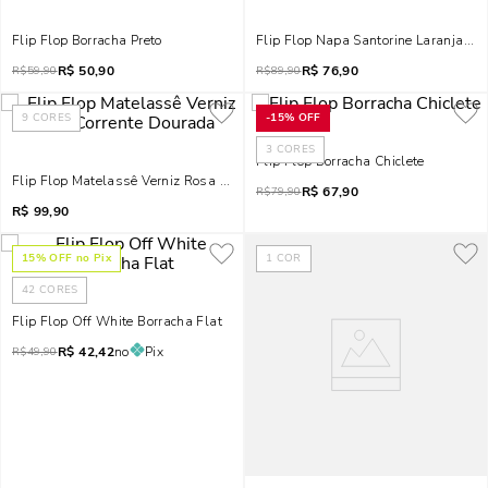
Flip Flop Borracha Preto
Flip Flop Napa Santorine Laranja Pê
R$
50,90
R$
76,90
R$
59,90
R$
89,90
9
CORES
-
15%
OFF
3
CORES
Flip Flop Borracha Chiclete
Flip Flop Matelassê Verniz Rosa Corrente Dourada
R$
67,90
R$
79,90
R$
99,90
15
% OFF no Pix
1
COR
42
CORES
Flip Flop Off White Borracha Flat
R$
42,42
no
Pix
R$
49,90