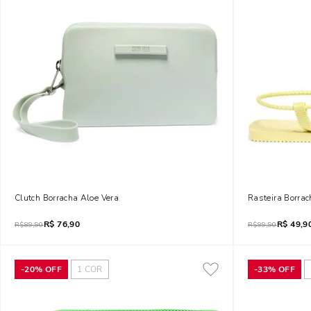
Clutch Borracha Aloe Vera
Rasteira Borra
R$
76,90
R$
49,9
R$
89,90
R$
99,90
-
20%
OFF
1
COR
-
33%
OFF