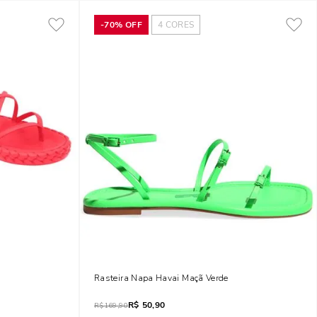
-
70%
OFF
4
CORES
Rasteira Napa Havai Maçã Verde
R$
50,90
R$
169,90