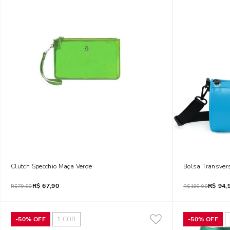
Clutch Specchio Maça Verde
Bolsa Transvers
R$
67,90
R$
94,
R$
79,90
R$
189,90
-
50%
OFF
1
COR
-
50%
OFF