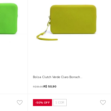
Bolsa Clutch Verde Claro Borracha Alça
R$
50,90
R$
59,90
-
50%
OFF
1
COR