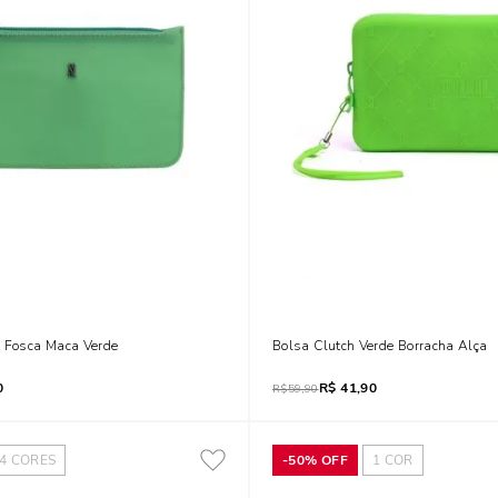
a Fosca Maca Verde
Bolsa Clutch Verde Borracha Alça
0
R$
41,90
R$
59,90
4
CORES
-
50%
OFF
1
COR