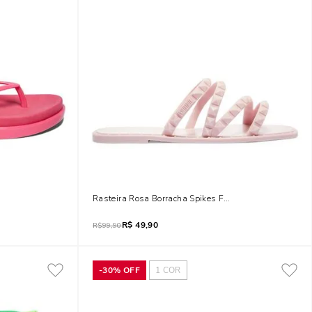
Rasteira Rosa Borracha Spikes Flat
R$
49,90
R$
99,90
-
30%
OFF
1
COR