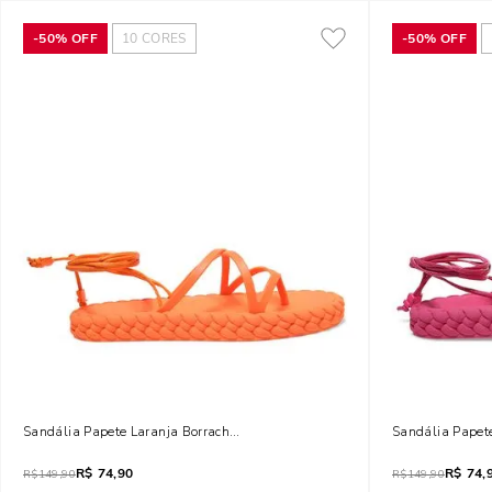
-
50%
OFF
10
CORES
-
50%
OFF
Sandália Papete Laranja Borracha Flat Trançada
Sandália Papet
R$
74,90
R$
74,
R$
149,90
R$
149,90