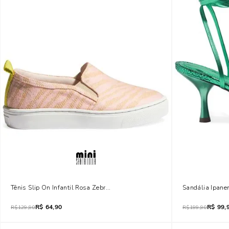
Tênis Slip On Infantil Rosa Zebra Eco
Sandália Ipane
R$
64,90
R$
99,
R$
129,90
R$
199,90