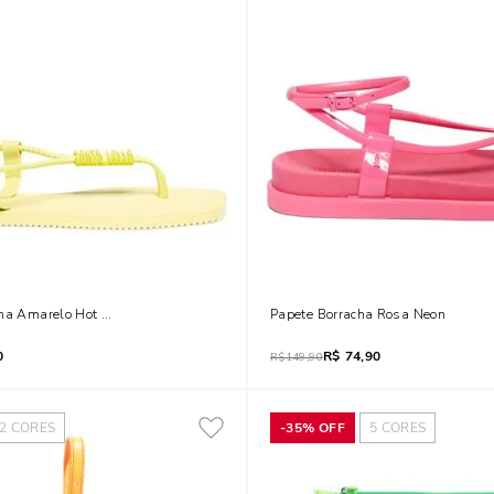
cha Amarelo Hot Oliva
Papete Borracha Rosa Neon
0
R$
74,90
R$
149,90
2
CORES
-
35%
OFF
5
CORES