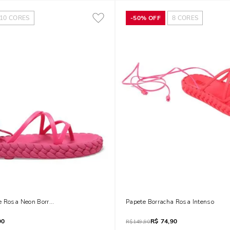
10
CORES
-
50%
OFF
8
CORES
e Rosa Neon Borracha Flat Trançada
Papete Borracha Rosa Intenso
90
R$
74,90
R$
149,90