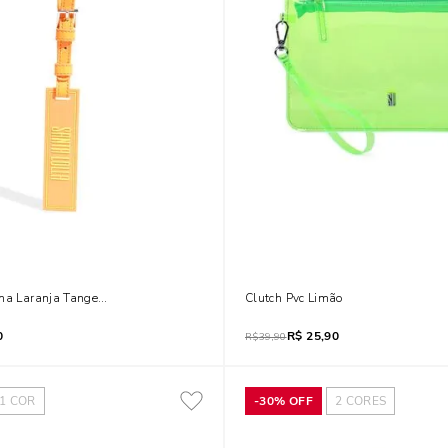
ha Laranja Tangerina
Clutch Pvc Limão
0
R$
25,90
R$
39,90
1
COR
-
30%
OFF
2
CORES