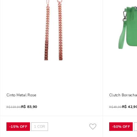
Cinto Metal Rose
Clutch Borrach
R$
83,90
R$
42,9
R$
119,90
R$
49,90
-
15%
OFF
1
COR
-
50%
OFF