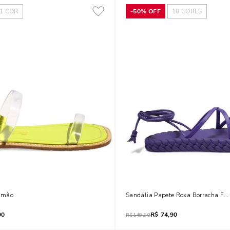
1
COR
-
50%
OFF
10
CORES
Limão
Sandália Papete Roxa Borracha Fla
90
R$
74,90
R$
149,90