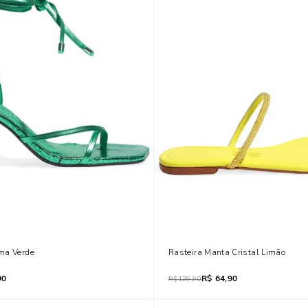
ma Verde
Rasteira Manta Cristal Limão
90
R$
64,90
R$
129,90