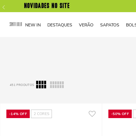
NEW IN
DESTAQUES
VERÃO
SAPATOS
BOL
451
PRODUTOS
-
14%
OFF
2
CORES
-
50%
OFF