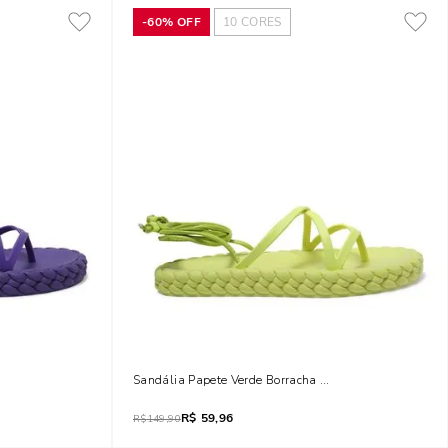
-
60%
OFF
10
CORES
t Trançada
Sandália Papete Verde Borracha Flat Trançada
R$
59,96
R$
149,90