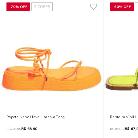
-
70%
OFF
3
CORES
-
60%
OFF
Papete Napa Havai Laranja Tangerina
Rasteira Vinil 
R$
68,90
R$
67,
R$
229,90
R$
169,90