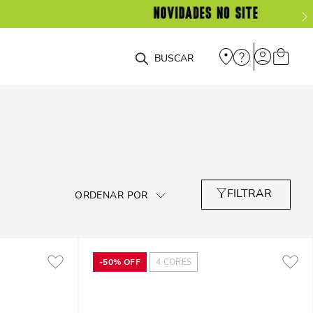
O que você está procurando?
-
50%
OFF
4
CORES