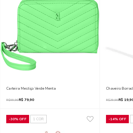
Carteira Mestiço Verde Menta
Chaveiro Borrac
R$
79,90
R$
19,9
R$
99,90
R$
29,90
-
30%
OFF
1
COR
-
14%
OFF