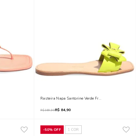
ego
Rasteira Napa Santorine Verde Fresh
R$
84,90
R$
169,90
-
50%
OFF
1
COR