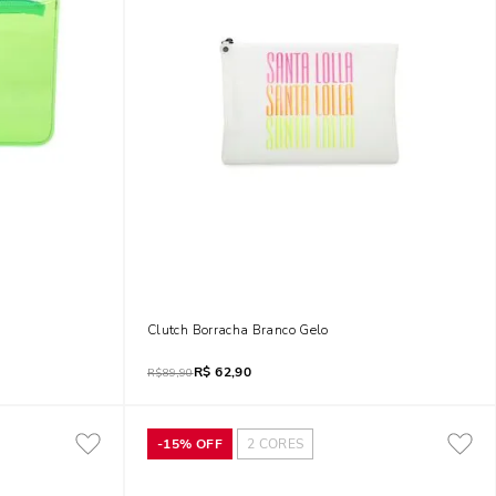
Clutch Borracha Branco Gelo
R$
62,90
R$
89,90
-
15%
OFF
2
CORES