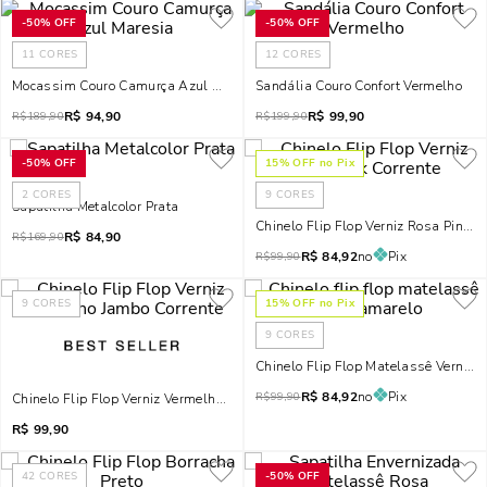
-
50%
OFF
-
50%
OFF
11
CORES
12
CORES
Mocassim Couro Camurça Azul Maresia
Sandália Couro Confort Vermelho
R$
94,90
R$
99,90
R$
189,90
R$
199,90
-
50%
OFF
15
% OFF no Pix
2
CORES
9
CORES
Sapatilha Metalcolor Prata
Chinelo Flip Flop Verniz Rosa Pink C
R$
84,90
R$
169,90
R$
84,92
no
Pix
R$
99,90
9
CORES
15
% OFF no Pix
9
CORES
Chinelo Flip Flop Matelassê Verniz 
R$
84,92
no
Pix
R$
99,90
Chinelo Flip Flop Verniz Vermelho Jambo Corrente
R$
99,90
42
CORES
-
50%
OFF