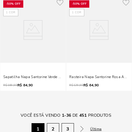
-
50%
OFF
-
50%
OFF
1
COR
1
COR
Sapatilha Napa Santorine Verde Siciliano
Rasteira Napa Santorine Rosa Azale
R$
84,90
R$
64,90
R$
169,90
R$
129,90
VOCÊ ESTÁ VENDO
1
-
36
DE
451
PRODUTOS
1
2
3
Última