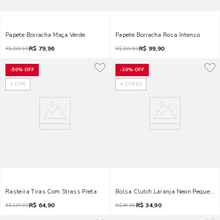
Papete Borracha Maça Verde
Papete Borracha Rosa Intenso
R$
79,96
R$
99,90
R$
199,90
R$
199,90
-
50%
OFF
-
30%
OFF
1
COR
4
CORES
Rasteira Tiras Com Strass Preta
Bolsa Clutch Laranja Neon Pequena
R$
64,90
R$
34,90
R$
129,90
R$
49,90