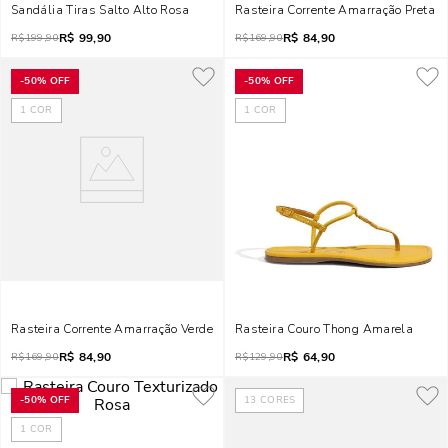
Sandália Tiras Salto Alto Rosa
Rasteira Corrente Amarração Preta
R$
99,90
R$
84,90
R$
199,90
R$
169,90
-
50%
OFF
-
50%
OFF
1
COR
1
COR
Rasteira Corrente Amarração Verde
Rasteira Couro Thong Amarela
R$
84,90
R$
64,90
R$
169,90
R$
129,90
-
50%
OFF
13
CORES
1
COR