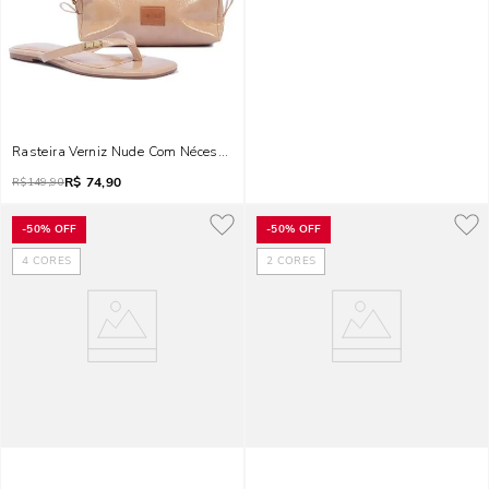
Rasteira Verniz Nude Com Nécessaire
R$
74,90
R$
149,90
-
50%
OFF
-
50%
OFF
4
CORES
2
CORES