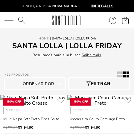
O que você está procurando?
SANTA LOLLA | LOLLA FRIDAY
SANTA LOLLA | LOLLA FRIDAY
Resultados para sua busca
Saiba mais
451
PRODUTOS
-
50%
OFF
-
50%
OFF
5
CORES
11
CORES
Mule Napa Soft Preto Tiras Salto Grosso
Mocassim Couro Camurça Preto
R$
94,90
R$
94,90
R$
189,90
R$
189,90