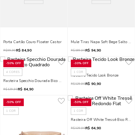
Porta Cartão Couro Floater Castor
Mule Tiras Napa Soft Bege Salto Gr
R$
84,90
R$
94,90
R$
99,90
R$
189,90
-
50%
OFF
-
30%
OFF
4
CORES
1
COR
Rasteira Tecido Look Bronze
Rasteira Specchio Dourada Bico Quadrado
R$
90,90
R$
129,90
R$
64,90
R$
129,90
-
50%
OFF
-
50%
OFF
1
COR
1
COR
Rasteira Off White Tressê Bico Redo
R$
64,90
R$
129,90