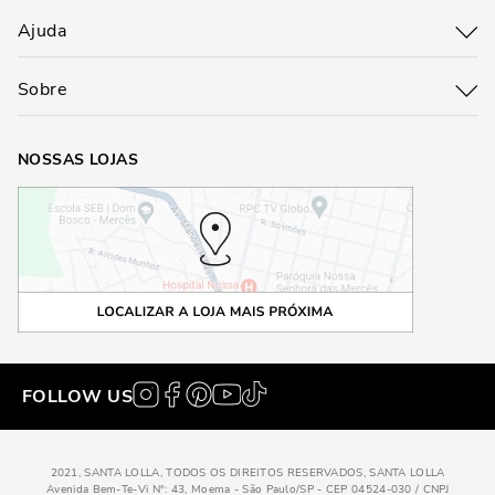
Ajuda
Sobre
NOSSAS LOJAS
FOLLOW US
2021, SANTA LOLLA, TODOS OS DIREITOS RESERVADOS, SANTA LOLLA
Avenida Bem-Te-Vi N°: 43, Moema - São Paulo/SP - CEP 04524-030 / CNPJ