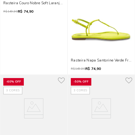
Rasteira Couro Nobre Soft Laranja Pêssego
R$
74,90
R$
149,90
Rasteira Napa Santorine Verde Fresh
R$
74,90
R$
149,90
-
60%
OFF
-
50%
OFF
3
CORES
3
CORES