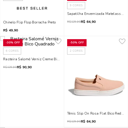
9
CORES
Sapatilha Envernizada Matelassê R
R$
64,90
R$
129,90
Chinelo Flip Flop Borracha Preto
R$
49,90
-
30%
OFF
-
50%
OFF
6
CORES
2
CORES
Rasteira Salomé Verniz Creme Bico Quadrado
R$
90,90
R$
129,90
Tênis Slip On Rosa Flat Bico Redond
R$
64,90
R$
129,90