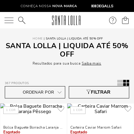
O que você está procurando?
SANTA LOLLA | LIQUIDA ATÉ 50% OFF
SANTA LOLLA | LIQUIDA ATÉ 50%
OFF
Resultados para sua busca
Saiba mais
367
PRODUTOS
1
COR
1
COR
Bolsa Baguete Borracha Laranja Pêssego
Carteira Caviar Marrom Safari