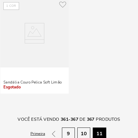
1
COR
Sandália Couro Pelica Soft Limão
Indisponível
VOCÊ ESTÁ VENDO
361
-
367
DE
367
PRODUTOS
9
10
11
Primeira