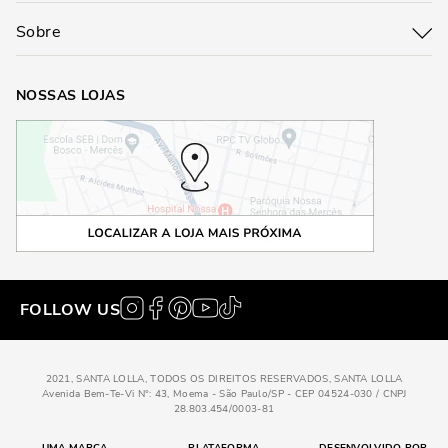
Sobre
NOSSAS LOJAS
FOLLOW US
2021, SANTA LOLLA, TODOS OS DIREITOS RESERVADOS, SANTA LOLLA
Avenida Bem-Te-Vi N°: 43, Moema - São Paulo/SP - CEP 04524-030 / CNPJ
28.803.454/0003-81