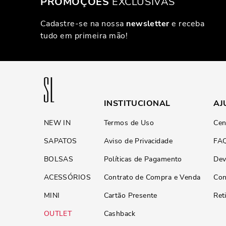
PROMOÇÕES
EXCLUSIVAS
Cadastre-se na nossa
newsletter
e receba
tudo em primeira mão!
INSTITUCIONAL
AJ
NEW IN
Termos de Uso
Cen
SAPATOS
Aviso de Privacidade
FA
BOLSAS
Políticas de Pagamento
Dev
ACESSÓRIOS
Contrato de Compra e Venda
Con
MINI
Cartão Presente
Ret
OUTLET
Cashback