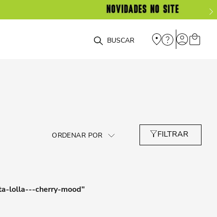
O que você está procurando?
ta-lolla---cherry-mood
"