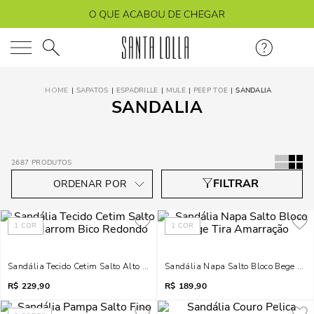
O que você está procurando?
SAPATOS
ESPADRILLE
MULE
PEEP TOE
SANDALIA
SANDALIA
2687
PRODUTOS
1
COR
1
COR
Sandália Tecido Cetim Salto Alto Marrom Bico Redondo
Sandália Napa Salto Bloco Bege Tir
R$
229,90
R$
189,90