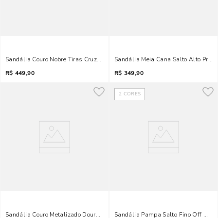
Sandália Couro Nobre Tiras Cruzadas Fivela Cinza Fog
Sandália Meia Cana Salto Alto Preta 
R$
449,90
R$
349,90
2
CORES
Sandália Couro Metalizado Dourado Salto Alto
Sandália Pampa Salto Fino Off White