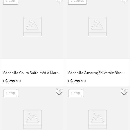
1
COR
2
CORES
Sandália Couro Salto Médio Marrom Tiras Cruzadas
Sandália Amarração Verniz Bico Folh
R$
299,90
R$
299,90
1
COR
1
COR