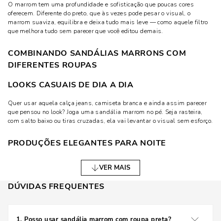
O marrom tem uma profundidade e sofisticação que poucas cores
oferecem. Diferente do preto, que às vezes pode pesar o visual, o
marrom suaviza, equilibra e deixa tudo mais leve — como aquele filtro
que melhora tudo sem parecer que você editou demais.
COMBINANDO SANDÁLIAS MARRONS COM
DIFERENTES ROUPAS
LOOKS CASUAIS DE DIA A DIA
Quer usar aquela calça jeans, camiseta branca e ainda assim parecer
que pensou no look? Joga uma sandália marrom no pé. Seja rasteira,
com salto baixo ou tiras cruzadas, ela vai levantar o visual sem esforço.
PRODUÇÕES ELEGANTES PARA NOITE
Sim, dá pra usar sandália marrom à noite — e com muito estilo.
VER MAIS
Combine com vestidos fluídos, saias midi ou peças de alfaiataria em
tons escuros como vinho, verde-musgo ou azul-marinho. O resultado é
DÚVIDAS FREQUENTES
um look elegante e original, fugindo do óbvio preto.
COMO USAR NO TRABALHO SEM ERRAR
1
.
Posso usar sandália marrom com roupa preta?