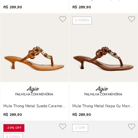
R$
269,90
R$
289,90
2
CORES
Mule Thong Metal Suede Caramelo Safari Salto Fino
Mule Thong Metal Napa Gy Marrom Co
R$
289,90
R$
289,90
-
20%
OFF
1
COR
4
CORES