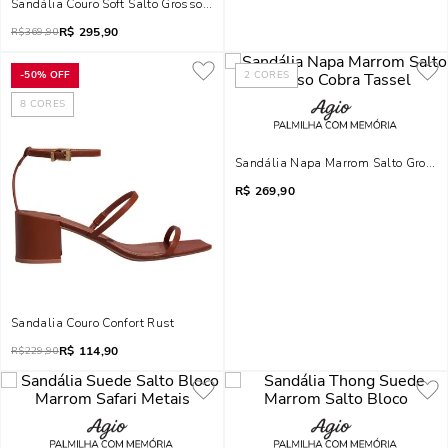
Sandália Couro Soft Salto Grosso Marrom Terracota
R$
295,90
R$
369,90
-
50%
OFF
2
CORES
8
CORES
Sandália Napa Marrom Salto Grosso
R$
269,90
Sandalia Couro Confort Rust
R$
114,90
R$
229,90