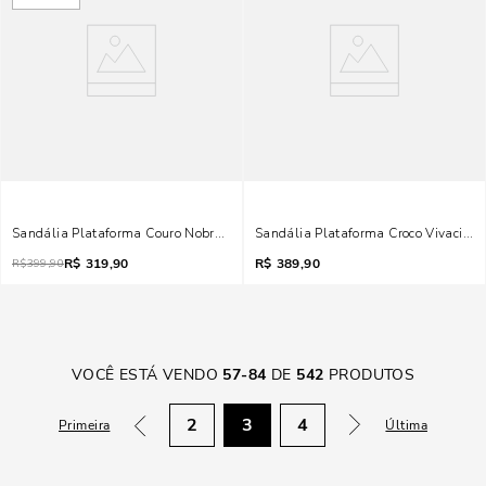
Sandália Plataforma Couro Nobre Soft Salto Grosso Marrom Safari
Sandália Plataforma Croco Vivacius
R$
319,90
R$
389,90
R$
399,90
VOCÊ ESTÁ VENDO
57
-
84
DE
542
PRODUTOS
2
3
4
Primeira
Última