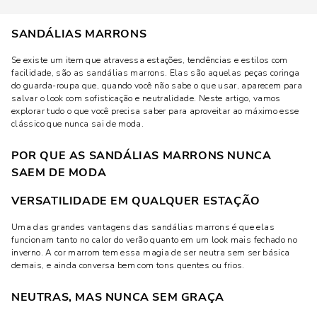
SANDÁLIAS MARRONS
Se existe um item que atravessa estações, tendências e estilos com
facilidade, são as sandálias marrons. Elas são aquelas peças coringa
do guarda-roupa que, quando você não sabe o que usar, aparecem para
salvar o look com sofisticação e neutralidade. Neste artigo, vamos
explorar tudo o que você precisa saber para aproveitar ao máximo esse
clássico que nunca sai de moda.
POR QUE AS SANDÁLIAS MARRONS NUNCA
SAEM DE MODA
VERSATILIDADE EM QUALQUER ESTAÇÃO
Uma das grandes vantagens das sandálias marrons é que elas
funcionam tanto no calor do verão quanto em um look mais fechado no
inverno. A cor marrom tem essa magia de ser neutra sem ser básica
demais, e ainda conversa bem com tons quentes ou frios.
NEUTRAS, MAS NUNCA SEM GRAÇA