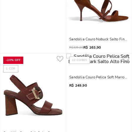
Sandália Couro Nobuck Salto Fino Ma
R$
263,90
R$
329,90
-
20%
OFF
12
CORES
1
COR
Sandália Couro Pelica Soft Marrom Da
R$
249,90