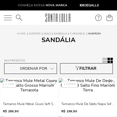
O que você está procurando?
SAPATOS
MULE
SANDÁLIA
CARAMELO
MARROM
SANDÁLIA
542
PRODUTOS
1
COR
2
CORES
Tamanco Mule Metal Couro Soft Salto Grosso Marrom Terracota
Tamanco Mule De Dedo Napa Soft Sal
R$
269,90
R$
199,90