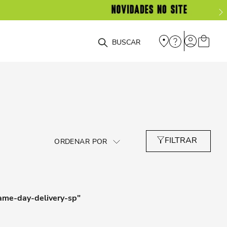
O que você está procurando?
ame-day-delivery-sp
"