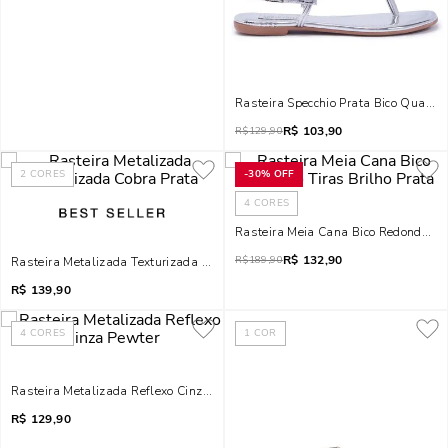
Rasteira Specchio Prata Bico Quadra
R$
103,90
R$
129,90
2
CORES
-
30%
OFF
4
CORES
Rasteira Meia Cana Bico Redondo Tir
R$
132,90
R$
189,90
Rasteira Metalizada Texturizada Cobra Prata
R$
139,90
4
CORES
1
COR
Rasteira Metalizada Reflexo Cinza Pewter
R$
129,90