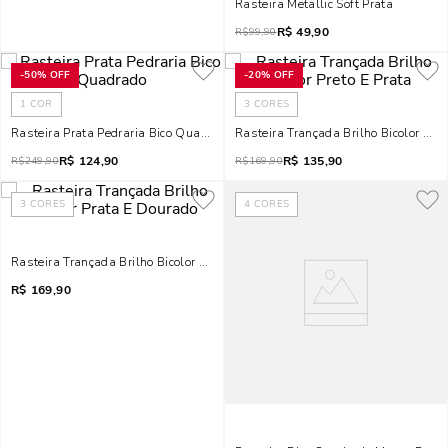
Rasteira Metallic Soft Prata
R$
49,90
R$
99,90
-
50%
OFF
-
20%
OFF
1
COR
3
CORES
Rasteira Prata Pedraria Bico Quadrado
Rasteira Trançada Brilho Bicolor Pret
R$
124,90
R$
135,90
R$
249,90
R$
169,90
3
CORES
4
CORES
Rasteira Trançada Brilho Bicolor Prata E Dourado
R$
169,90