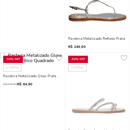
Rasteira Metalizado Reflexo Prata
R$
249,90
-
50%
OFF
-
50%
OFF
2
CORES
3
CORES
Rasteira Metalizado Glow Prata Bico Quadrado
R$
64,90
R$
129,90