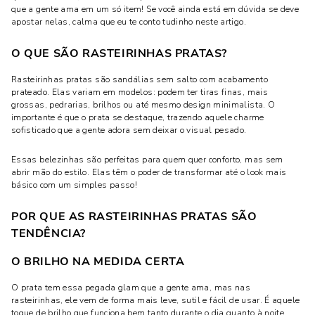
que a gente ama em um só item! Se você ainda está em dúvida se deve
apostar nelas, calma que eu te conto tudinho neste artigo.
O QUE SÃO RASTEIRINHAS PRATAS?
Rasteirinhas pratas são sandálias sem salto com acabamento
prateado. Elas variam em modelos: podem ter tiras finas, mais
grossas, pedrarias, brilhos ou até mesmo design minimalista. O
importante é que o prata se destaque, trazendo aquele charme
sofisticado que a gente adora sem deixar o visual pesado.
Essas belezinhas são perfeitas para quem quer conforto, mas sem
abrir mão do estilo. Elas têm o poder de transformar até o look mais
básico com um simples passo!
POR QUE AS RASTEIRINHAS PRATAS SÃO
TENDÊNCIA?
O BRILHO NA MEDIDA CERTA
O prata tem essa pegada glam que a gente ama, mas nas
rasteirinhas, ele vem de forma mais leve, sutil e fácil de usar. É aquele
toque de brilho que funciona bem tanto durante o dia quanto à noite,