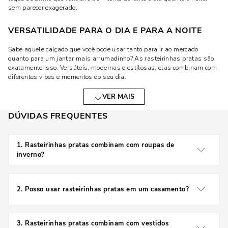
sem parecer exagerado.
VERSATILIDADE PARA O DIA E PARA A NOITE
Sabe aquele calçado que você pode usar tanto para ir ao mercado
quanto para um jantar mais arrumadinho? As rasteirinhas pratas são
exatamente isso. Versáteis, modernas e estilosas, elas combinam com
diferentes vibes e momentos do seu dia.
VER MAIS
COMO COMBINAR RASTEIRINHAS PRATAS COM
DIFERENTES ESTILOS
DÚVIDAS FREQUENTES
LOOKS CASUAIS COM RASTEIRINHAS PRATAS
1
.
Rasteirinhas pratas combinam com roupas de
Para um look bem relax, combine suas rasteirinhas pratas com short
inverno?
jeans e uma camiseta podrinha. Quer um toque mais fashionista? Joga
uma camisa oversized por cima ou um kimono estampado. A
Sim! Basta usar com calças mais sequinhas, tricôs e até
rasteirinha prata entra como aquele acessório “uau” que levanta tudo.
meias-calças. Fica super estiloso.
2
.
Posso usar rasteirinhas pratas em um casamento?
Vestidos soltinhos, macaquinhos e saias midi também são ótimos
aliados para o visual casual com uma pegada moderna. E o melhor: o
Com certeza, especialmente se for um casamento mais
prata combina com praticamente todas as cores!
informal ou ao ar livre. Prefira modelos mais delicados e
3
.
Rasteirinhas pratas combinam com vestidos