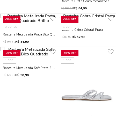
Rasteira Prata Couro Metalizada Tir
R$
84,90
R$
169,90
-
50%
OFF
-
30%
OFF
3
CORES
1
COR
Rasteira Cobra Cristal Prata
Rasteira Metalizada Prata Bico Quadrado Brilho
R$
62,90
R$
89,90
R$
84,90
R$
169,90
-
30%
OFF
-
50%
OFF
1
COR
1
COR
Rasteira Metalizada Soft Prata Bico Quadrado
R$
90,90
R$
129,90