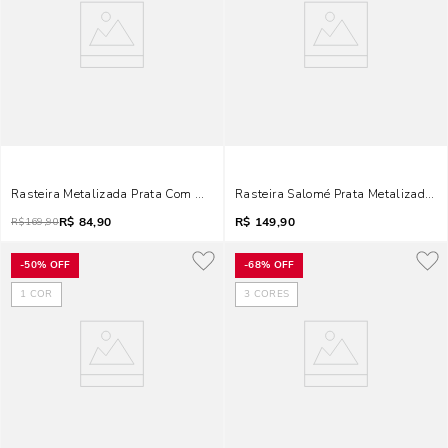
Rasteira Metalizada Prata Com Nécessaire
Rasteira Salomé Prata Metalizado So
R$
84,90
R$
149,90
R$
169,90
-
50%
OFF
-
68%
OFF
1
COR
3
CORES