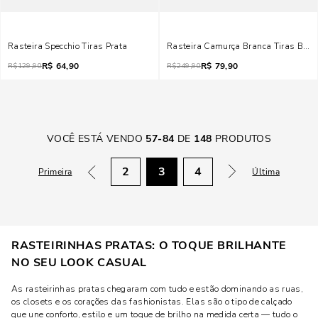
Rasteira Specchio Tiras Prata
Rasteira Camurça Branca Tiras Bril
R$
64,90
R$
79,90
R$
129,90
R$
249,90
VOCÊ ESTÁ VENDO
57
-
84
DE
148
PRODUTOS
2
3
4
Primeira
Última
RASTEIRINHAS PRATAS: O TOQUE BRILHANTE
NO SEU LOOK CASUAL
As rasteirinhas pratas chegaram com tudo e estão dominando as ruas,
os closets e os corações das fashionistas. Elas são o tipo de calçado
que une conforto, estilo e um toque de brilho na medida certa — tudo o