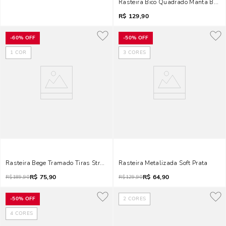
Rasteira Bico Quadrado Manta Brilho
R$
129,90
-
60%
OFF
-
50%
OFF
1
COR
3
CORES
Rasteira Bege Tramado Tiras Strass Prata
Rasteira Metalizada Soft Prata
R$
75,90
R$
64,90
R$
189,90
R$
129,90
-
50%
OFF
2
CORES
4
CORES