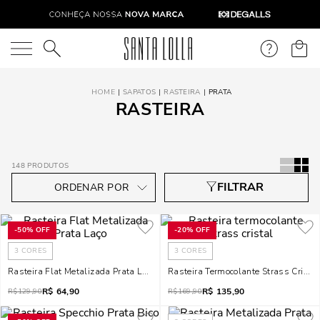
O que você está procurando?
SAPATOS
RASTEIRA
PRATA
RASTEIRA
148
PRODUTOS
-
50%
OFF
-
20%
OFF
3
CORES
3
CORES
Rasteira Flat Metalizada Prata Laço
Rasteira Termocolante Strass Cristal
R$
64,90
R$
135,90
R$
129,90
R$
169,90