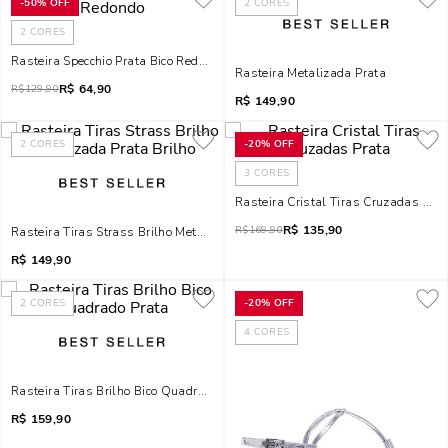
-
50%
OFF
2
CORES
2
CORES
Rasteira Specchio Prata Bico Redondo
Rasteira Metalizada Prata
R$
64,90
R$
129,90
R$
149,90
2
CORES
-
20%
OFF
3
CORES
Rasteira Cristal Tiras Cruzadas Prat
R$
135,90
R$
169,90
Rasteira Tiras Strass Brilho Metalizada Prata Brilho
R$
149,90
2
CORES
-
20%
OFF
4
CORES
Rasteira Tiras Brilho Bico Quadrado Prata
R$
159,90