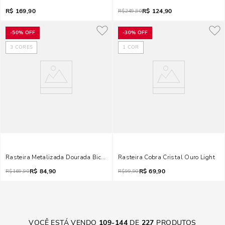
R$
169,90
R$
124,90
R$
249,90
-
50%
OFF
-
30%
OFF
3
CORES
1
COR
Rasteira Metalizada Dourada Bico Quadrado Brilho
Rasteira Cobra Cristal Ouro Light
R$
84,90
R$
69,90
R$
169,90
R$
99,90
VOCÊ ESTÁ VENDO
109
-
144
DE
227
PRODUTOS