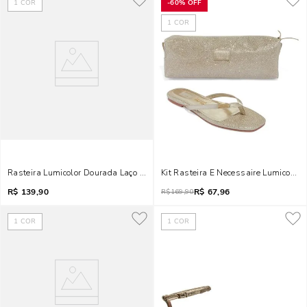
1
COR
-
60%
OFF
1
COR
Rasteira Lumicolor Dourada Laço Brilho
Kit Rasteira E Necessaire Lumicolor
R$
139,90
R$
67,96
R$
169,90
1
COR
1
COR