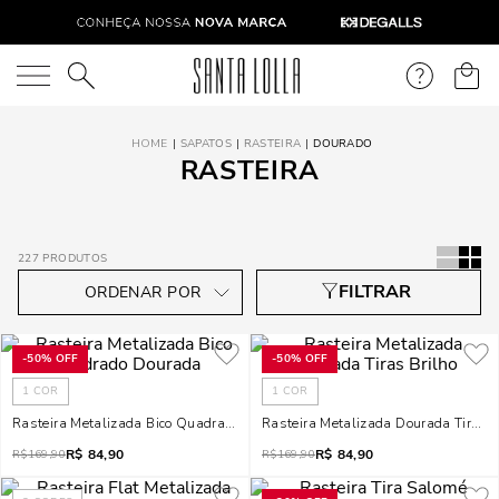
O que você está procurando?
SAPATOS
RASTEIRA
DOURADO
RASTEIRA
227
PRODUTOS
-
50%
OFF
-
50%
OFF
1
COR
1
COR
Rasteira Metalizada Bico Quadrado Dourada
Rasteira Metalizada Dourada Tiras B
R$
84,90
R$
84,90
R$
169,90
R$
169,90