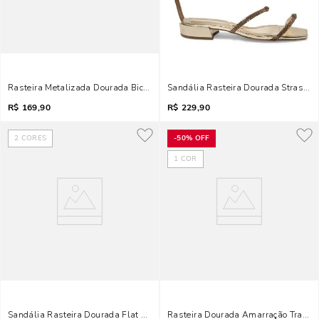
Rasteira Metalizada Dourada Bico Quadrado
Sandália Rasteira Dourada Strass M
R$
169,90
R$
229,90
2
CORES
-
50%
OFF
1
COR
Sandália Rasteira Dourada Flat Bico Quadrado
Rasteira Dourada Amarração Trança