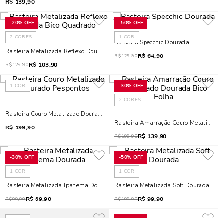
R$
139,90
-
20%
OFF
-
50%
OFF
2
CORES
1
COR
Rasteira Specchio Dourada
Rasteira Metalizada Reflexo Dourada Bico Quadrado
R$
64,90
R$
129,90
R$
103,90
R$
129,90
1
COR
-
30%
OFF
2
CORES
Rasteira Couro Metalizado Dourado Pespontos
Rasteira Amarração Couro Metalizad
R$
199,90
R$
139,90
R$
199,90
-
30%
OFF
-
50%
OFF
1
COR
1
COR
Rasteira Metalizada Ipanema Dourada
Rasteira Metalizada Soft Dourada
R$
69,90
R$
99,90
R$
99,90
R$
199,90