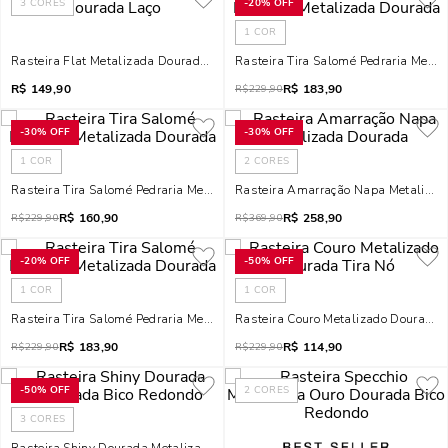
3
CORES
-
20%
OFF
1
COR
Rasteira Flat Metalizada Dourada Laço
Rasteira Tira Salomé Pedraria Meta
R$
149,90
R$
183,90
R$
229,90
-
30%
OFF
-
30%
OFF
1
COR
2
CORES
Rasteira Tira Salomé Pedraria Metalizada Dourada
Rasteira Amarração Napa Metaliza
R$
160,90
R$
258,90
R$
229,90
R$
369,90
-
20%
OFF
-
50%
OFF
1
COR
1
COR
Rasteira Tira Salomé Pedraria Metalizada Dourada
Rasteira Couro Metalizado Dourada 
R$
183,90
R$
114,90
R$
229,90
R$
229,90
-
50%
OFF
2
CORES
3
CORES