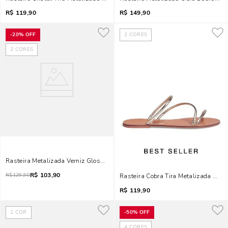
R$
119,90
R$
149,90
-
20%
OFF
2
CORES
2
CORES
Rasteira Metalizada Verniz Glossy Dourada Bico Quadrado
R$
103,90
R$
129,90
Rasteira Cobra Tira Metalizada Our
R$
119,90
1
COR
-
50%
OFF
4
CORES