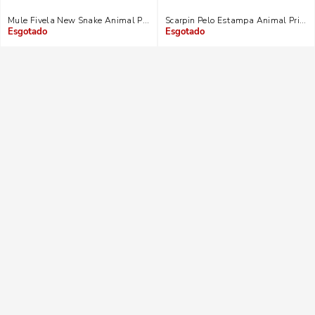
Mule Fivela New Snake Animal Print Marrom Castanho Salto Baixo Fino
Scarpin Pelo Estampa Animal Print O
Indisponível
Indisponível