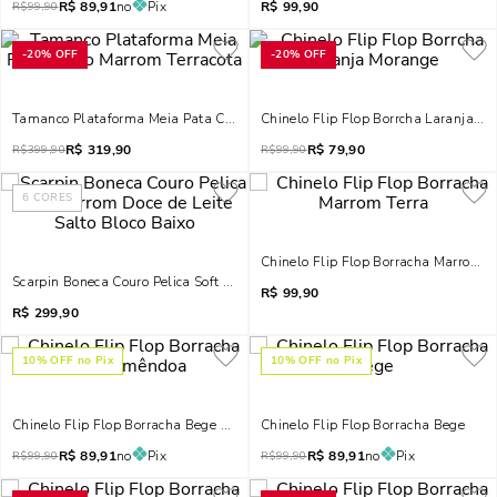
R$
89,91
no
Pix
R$
99,90
R$
99,90
-
20%
OFF
-
20%
OFF
Tamanco Plataforma Meia Pata Couro Marrom Terracota
Chinelo Flip Flop Borrcha Laranja M
R$
319,90
R$
79,90
R$
399,90
R$
99,90
6
CORES
Chinelo Flip Flop Borracha Marrom T
Scarpin Boneca Couro Pelica Soft Marrom Doce De Leite Salto Bloco Baixo
R$
99,90
R$
299,90
10
% OFF no Pix
10
% OFF no Pix
Chinelo Flip Flop Borracha Bege Amêndoa
Chinelo Flip Flop Borracha Bege
R$
89,91
no
Pix
R$
89,91
no
Pix
R$
99,90
R$
99,90