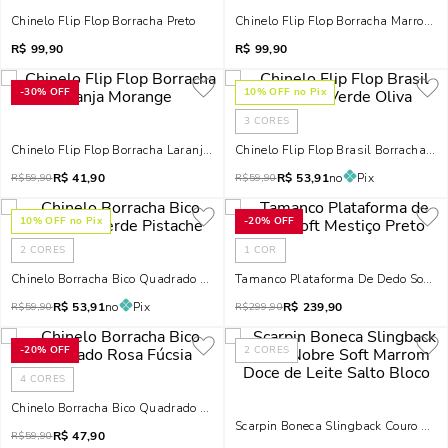
Chinelo Flip Flop Borracha Preto
Chinelo Flip Flop Borracha Marrom C
R$
99,90
R$
99,90
-
30%
OFF
10
% OFF no Pix
3
CORES
Chinelo Flip Flop Borracha Laranja Morange
Chinelo Flip Flop Brasil Borracha Ve
R$
41,90
R$
53,91
no
Pix
R$
59,90
R$
59,90
10
% OFF no Pix
-
20%
OFF
2
CORES
1
COR
Chinelo Borracha Bico Quadrado Verde Pistache
Tamanco Plataforma De Dedo Soft Me
R$
53,91
no
Pix
R$
239,90
R$
59,90
R$
299,90
-
20%
OFF
2
CORES
4
CORES
Chinelo Borracha Bico Quadrado Rosa Fúcsia
Scarpin Boneca Slingback Couro Nobr
R$
47,90
R$
59,90