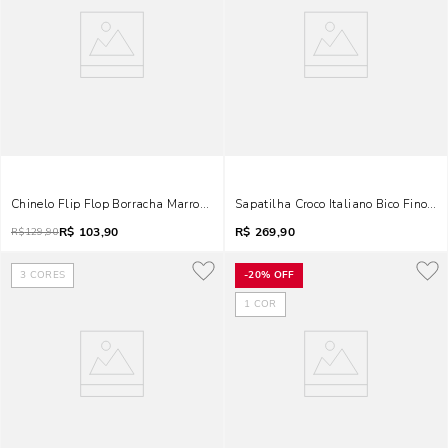
Chinelo Flip Flop Borracha Marrom Dark Spikes
Sapatilha Croco Italiano Bico Fino Pr
R$
103,90
R$
269,90
R$
129,90
3
CORES
-
20%
OFF
1
COR