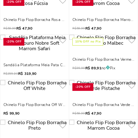
-
20%
OFF
-
20%
OFF
Chinelo Flip Flop Borracha Rosa Fúcsia
Chinelo Flip Flop Borracha Marrom C
R$
47,90
R$
47,90
R$
59,90
R$
59,90
-
20%
OFF
10
% OFF no Pix
Chinelo Flip Flop Borracha Vermelho
Sandália Plataforma Meia Pata Couro Nobre Soft Marrom Safari
R$
89,91
no
Pix
R$
99,90
R$
319,90
R$
399,90
-
20%
OFF
Chinelo Flip Flop Borracha Off White
Chinelo Flip Flop Borracha Verde Pis
R$
99,90
R$
47,90
R$
59,90