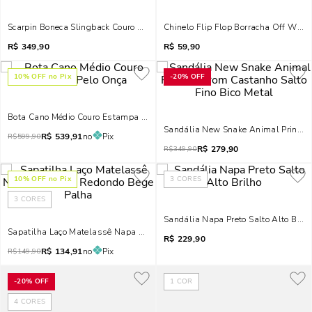
Scarpin Boneca Slingback Couro Nobre Soft Marrom Dark Salto Bloco
Chinelo Flip Flop Borracha Off White
R$
349,90
R$
59,90
10
% OFF no Pix
-
20%
OFF
Bota Cano Médio Couro Estampa Pelo Onça
Sandália New Snake Animal Print Ma
R$
539,91
no
Pix
R$
599,90
R$
279,90
R$
349,90
10
% OFF no Pix
3
CORES
3
CORES
Sandália Napa Preto Salto Alto Brilh
Sapatilha Laço Matelassê Napa Soft Bico Redondo Bege Palha
R$
229,90
R$
134,91
no
Pix
R$
149,90
-
20%
OFF
1
COR
4
CORES