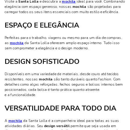
Visite a
Santa Lolla
e descubra a
mochila
ideal para você. Combinando
elegância com espaço generoso, nossas
mochila
são projetadas para
carregar todos os seus itens essenciais com muito estilo e eficiência.
ESPAÇO E ELEGÂNCIA
Perfeitas para o trabalho, viagens ou mesmo para um dia de compras,
as
mochila
da Santa Lolla oferecem amplo espaço interno. Tudo isso
sem comprometer a elegância e o design moderno.
DESIGN SOFISTICADO
Disponíveis em uma variedade de materiais, desde couro até tecidos
resistentes, nossas
mochila
são tanto duráveis quanto fashion. Com
detalhes como alças reforçadas, fechos seguros e bolsos internos bem
posicionados, cada bolsa é tanto prática quanto atraente.
e a funcionalidade.
VERSATILIDADE PARA TODO DIA
A
mochila
da Santa Lolla é a companheira ideal para todas as suas
atividades diárias. Seu
design versátil
permite que seja usada em