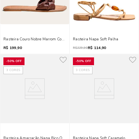
Rasteira Couro Nobre Marrom Cocoa Tira Nó
Rasteira Napa Soft Palha
R$
199,90
R$
114,90
R$
229,90
-
50%
OFF
-
50%
OFF
3
CORES
3
CORES
Rasteira Amarração Napa Bico Quadrado Preta Pedraria
Rasteira Napa Soft Caramelo