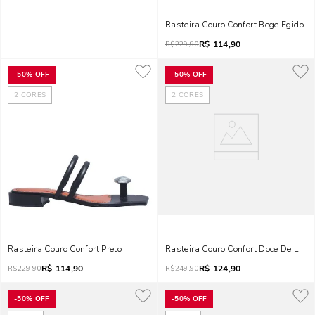
Rasteira Couro Confort Bege Egido
R$
114,90
R$
229,90
-
50%
OFF
-
50%
OFF
2
CORES
2
CORES
Rasteira Couro Confort Preto
Rasteira Couro Confort Doce De Leite
R$
114,90
R$
124,90
R$
229,90
R$
249,90
-
50%
OFF
-
50%
OFF