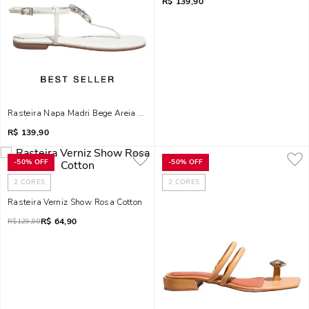
R$
139,90
Rasteira Napa Madri Bege Areia Metal Orgânico
R$
139,90
-
50%
OFF
-
50%
OFF
2
CORES
2
CORES
Rasteira Verniz Show Rosa Cotton
R$
64,90
R$
129,90