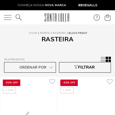
O que você está procurando?
PAPETE
RASTEIRA
BLACK FRIDAY
RASTEIRA
524
PRODUTOS
-
50%
OFF
-
50%
OFF
1
COR
1
COR