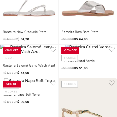
Rasteira New Craquele Prata
Rasteira Bora Bora Prata
R$
64,90
R$
64,90
R$
129,90
R$
129,90
-
50%
OFF
-
60%
OFF
1
COR
4
CORES
Rasteira Cristal Verde
Rasteira Salomé Jeans Wash Azul
R$
51,90
R$
129,90
R$
64,90
R$
129,90
-
50%
OFF
6
CORES
6
CORES
Rasteira Napa Soft Terra
R$
99,90
R$
199,90