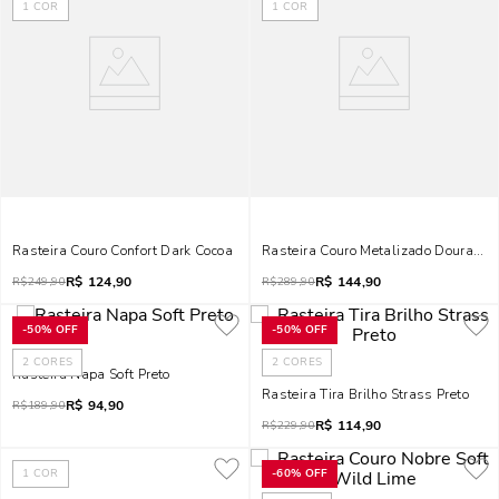
1
COR
1
COR
Rasteira Couro Confort Dark Cocoa
Rasteira Couro Metalizado Dourada 
R$
124,90
R$
144,90
R$
249,90
R$
289,90
-
50%
OFF
-
50%
OFF
2
CORES
2
CORES
Rasteira Napa Soft Preto
Rasteira Tira Brilho Strass Preto
R$
94,90
R$
189,90
R$
114,90
R$
229,90
1
COR
-
60%
OFF