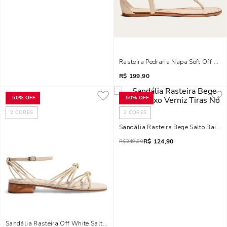
Rasteira Pedraria Napa Soft Off Whi
R$
199,90
-
50%
OFF
-
50%
OFF
2
CORES
2
CORES
Sandália Rasteira Bege Salto Baixo V
R$
124,90
R$
249,90
Sandália Rasteira Off White Salto Baixo Verniz Tiras Nó