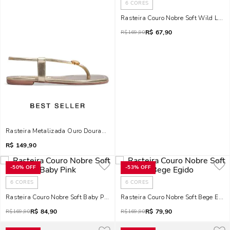
6
CORES
Rasteira Couro Nobre Soft Wild Lime
R$
67,90
R$
169,90
Rasteira Metalizada Ouro Dourada Bico Quadrado
R$
149,90
-
50%
OFF
-
53%
OFF
6
CORES
6
CORES
Rasteira Couro Nobre Soft Baby Pink
Rasteira Couro Nobre Soft Bege Egid
R$
84,90
R$
79,90
R$
169,90
R$
169,90