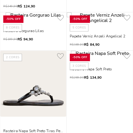
R$
124,90
R$
249,90
-
50%
OFF
-
50%
OFF
8
CORES
5
CORES
Rasteira Gorgurao Lilas
Papete Verniz Anzeli Angelical 2
R$
94,90
R$
189,90
R$
84,90
R$
169,90
2
CORES
-
50%
OFF
3
CORES
Rasteira Napa Soft Preto
R$
134,90
R$
269,90
Rasteira Napa Soft Preto Tiras Pedrarias