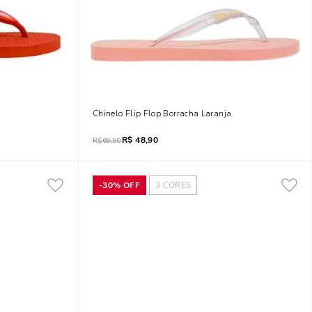
Chinelo Flip Flop Borracha Laranja
R$
48,90
R$
69,90
-
30%
OFF
3
CORES