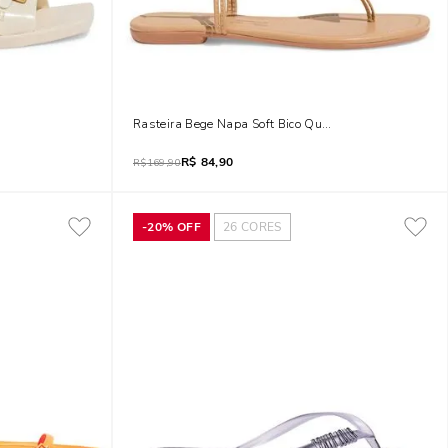
Quadrado
Rasteira Bege Napa Soft Bico Quadrado
R$
84,90
R$
169,90
-
20%
OFF
26
CORES