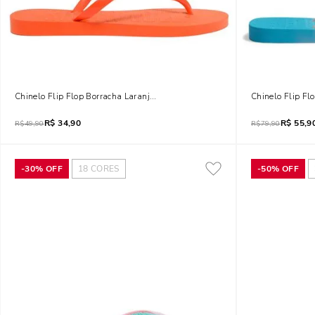
Chinelo Flip Flop Borracha Laranja Flame
Chinelo Flip Fl
R$
34,90
R$
55,9
R$
49,90
R$
79,90
-
30%
OFF
18
CORES
-
50%
OFF