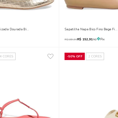
lizada Dourada Bico Redondo Laço
Sapatilha Napa Bico Fino Bege Fiv
R$
152,91
no
Pix
R$
169,90
4
CORES
-
50%
OFF
2
CORES