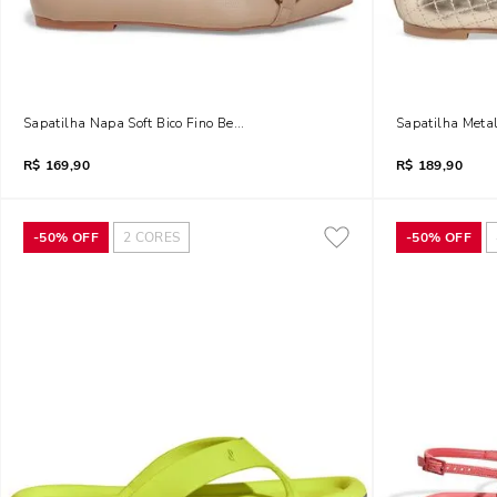
Sapatilha Napa Soft Bico Fino Bege Corrente
Sapatilha Meta
R$
169,90
R$
189,90
-
50%
OFF
2
CORES
-
50%
OFF