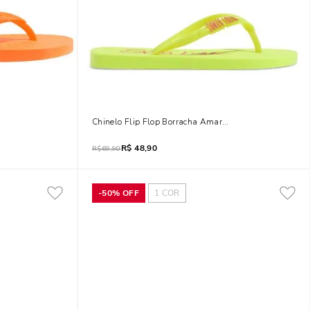
na
Chinelo Flip Flop Borracha Amarelo Lime Fluor
R$
48,90
R$
69,90
-
50%
OFF
1
COR