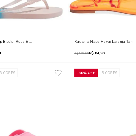
op Bicolor Rosa E Azul
Rasteira Napa Havai Laranja Tang
0
R$
84,90
R$
169,90
3
CORES
-
30%
OFF
5
CORES