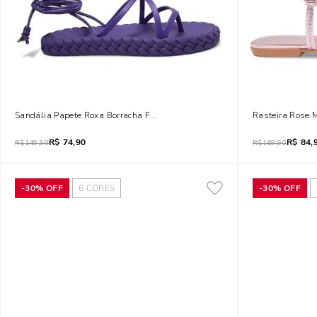
Sandália Papete Roxa Borracha Flat Trançada
Rasteira Rose 
R$
74,90
R$
84,
R$
149,90
R$
169,90
-
30%
OFF
6
CORES
-
30%
OFF