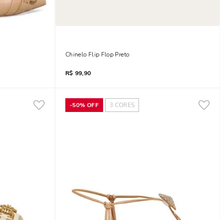
ela
Chinelo Flip Flop Preto
R$
99,90
-
50%
OFF
3
CORES