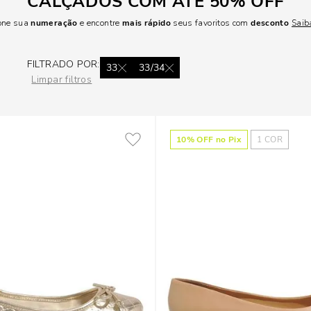
CALÇADOS COM ATÉ 50% OFF
ione sua
numeração
e encontre
mais rápido
seus favoritos com
desconto
Saib
FILTRADO POR:
33
33/34
Limpar filtros
10
% OFF no Pix
1
COR