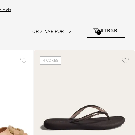
a mais
2
4
CORES