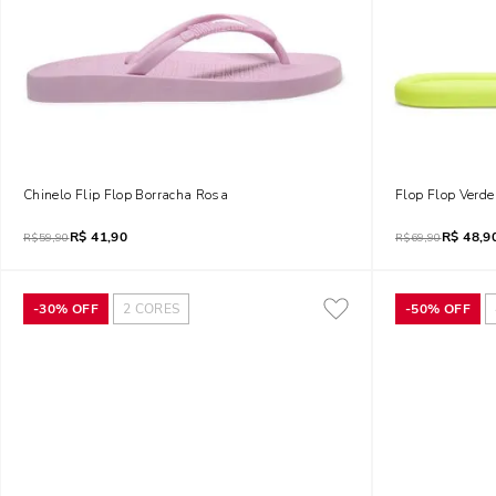
Chinelo Flip Flop Borracha Rosa
Flop Flop Verd
R$
41,90
R$
48,9
R$
59,90
R$
69,90
-
30%
OFF
2
CORES
-
50%
OFF