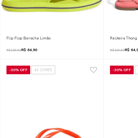
Flip Flop Borracha Limão
Rasteira Thong
R$
64,90
R$
64,
R$
129,90
R$
129,90
-
30%
OFF
42
CORES
-
30%
OFF