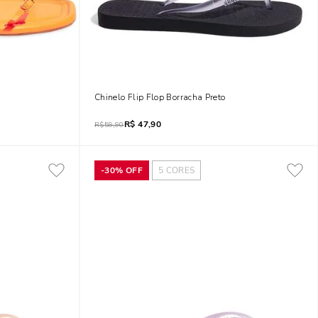
erina
Chinelo Flip Flop Borracha Preto
R$
47,90
R$
59,90
-
30%
OFF
5
CORES