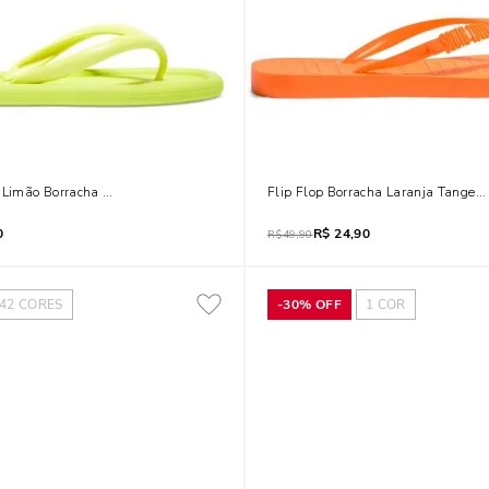
e Limão Borracha Nuvem
Flip Flop Borracha Laranja Tangeri
0
R$
24,90
R$
49,90
42
CORES
-
30%
OFF
1
COR