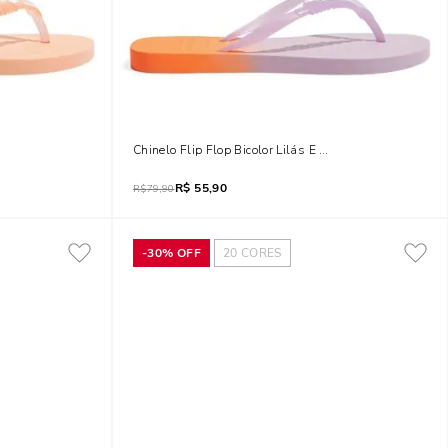
 Rosa
Chinelo Flip Flop Bicolor Lilás E Laranja
R$
55,90
R$
79,90
-
30%
OFF
20
CORES