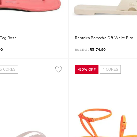
 Tag Rosa
Rasteira Borracha Off White Bico 
90
R$
74,90
R$
149,90
5
CORES
-
50%
OFF
4
CORES