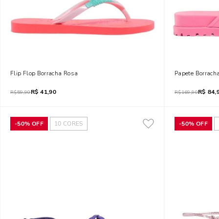
Flip Flop Borracha Rosa
Papete Borracha
R$
41,90
R$
84,
R$
59,90
R$
169,90
-
50%
OFF
10
CORES
-
50%
OFF