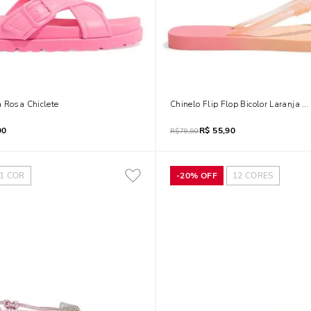
 Rosa Chiclete
Chinelo Flip Flop Bicolor Laranja E
90
R$
55,90
R$
79,90
1
COR
-
20%
OFF
12
CORES