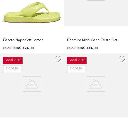
Papete Napa Soft Lemon
Rasteira Meia Cana Cristal Lct
R$
124,90
R$
114,90
R$
249,90
R$
229,90
-
50%
OFF
-
50%
OFF
2
CORES
2
CORES