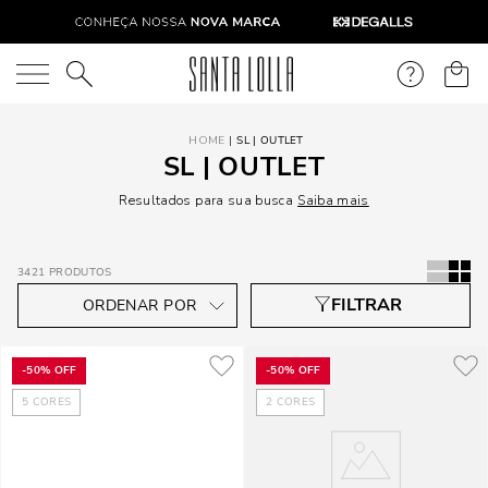
O que você está procurando?
SL | OUTLET
SL | OUTLET
Resultados para sua busca
Saiba mais
3421
PRODUTOS
-
50%
OFF
-
50%
OFF
5
CORES
2
CORES