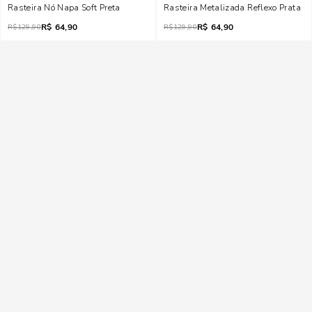
Rasteira Nó Napa Soft Preta
Rasteira Metalizada Reflexo Prata
R$
64,90
R$
64,90
R$
129,90
R$
129,90