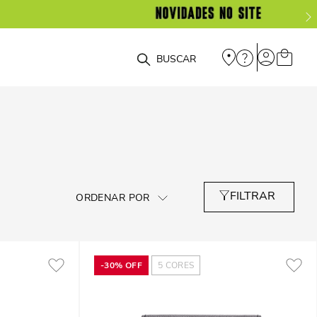
O que você está procurando?
-
30%
OFF
5
CORES