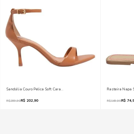
Sandália Couro Pelica Soft Caramelo Salto Fino
Rasteira Napa 
R$
202,90
R$
74,
R$
289,90
R$
149,90