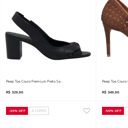
Peep Toe Couro Premium Preto Salto Grosso
Peep Toe Couro 
R$
329,90
R$
349,90
-
30%
OFF
4
CORES
-
50%
OFF