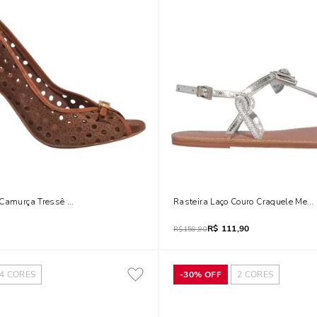
Camurça Tressê Marrom Safari Salto Alto Fino
Rasteira Laço Couro Craquele Meta
R$
111,90
R$
159,90
4
CORES
-
30%
OFF
2
CORES