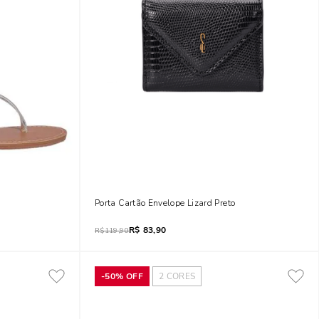
lizado Prata
Porta Cartão Envelope Lizard Preto
R$
83,90
R$
119,90
-
50%
OFF
2
CORES