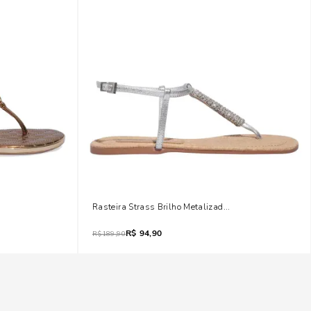
onze
Rasteira Strass Brilho Metalizada Prata
R$
94,90
R$
189,90