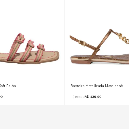
Soft Palha
Rasteira Metalizada Matelassê Br
90
R$
139,90
R$
199,90