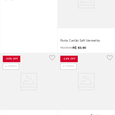
Porta Cartão Soft Vermelho
R$
83,90
R$
119,90
-
30%
OFF
-
14%
OFF
4
CORES
2
CORES