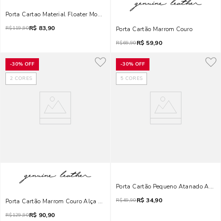
Porta Cartao Material Floater Mostarda
R$
83,90
R$
119,90
Porta Cartão Marrom Couro
R$
59,90
R$
69,90
-
30%
OFF
-
30%
OFF
2
CORES
5
CORES
Porta Cartão Pequeno Atanado Azul
R$
34,90
R$
49,90
Porta Cartão Marrom Couro Alça De Mão
R$
90,90
R$
129,90