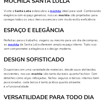
MOCHILA SANTA LOLLA
Visite a
Santa Lolla
e descubra a
mochila
ideal para você. Combinando
elegância com espaço generoso, nossas
mochila
são projetadas para
carregar todos os seus itens essenciais com muito estilo e eficiência.
ESPAÇO E ELEGÂNCIA
Perfeitas para o trabalho, viagens ou mesmo para um dia de compras,
as
mochila
da Santa Lolla oferecem amplo espaço interno. Tudo isso
sem comprometer a elegância e o design moderno.
DESIGN SOFISTICADO
Disponíveis em uma variedade de materiais, desde couro até tecidos
resistentes, nossas
mochila
são tanto duráveis quanto fashion. Com
detalhes como alças reforçadas, fechos seguros e bolsos internos bem
posicionados, cada bolsa é tanto prática quanto atraente.
e a funcionalidade.
VERSATILIDADE PARA TODO DIA