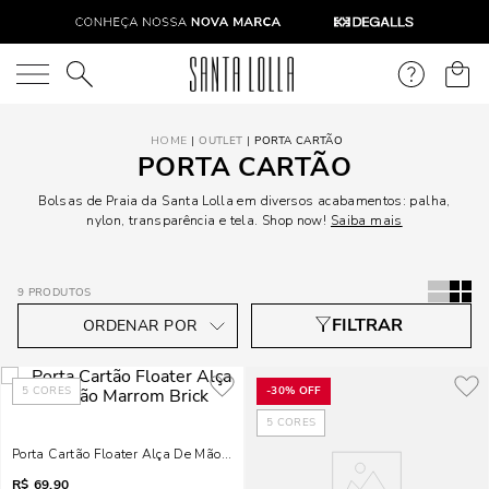
O que você está procurando?
OUTLET
PORTA CARTÃO
PORTA CARTÃO
Bolsas de Praia da Santa Lolla em diversos acabamentos: palha,
nylon, transparência e tela. Shop now!
Saiba mais
9
PRODUTOS
5
CORES
-
30%
OFF
5
CORES
Porta Cartão Floater Alça De Mão Marrom Brick
R$
69,90