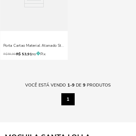
Porta Cartao Material Atanado Stone
R$
53,91
no
Pix
R$
59,90
VOCÊ ESTÁ VENDO
1
-
9
DE
9
PRODUTOS
1