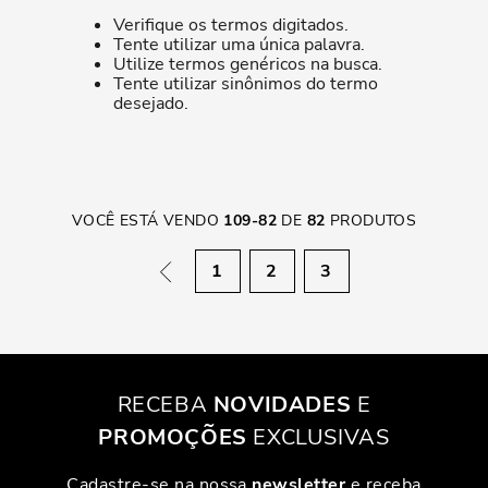
Verifique os termos digitados.
Tente utilizar uma única palavra.
Utilize termos genéricos na busca.
Tente utilizar sinônimos do termo
desejado.
VOCÊ ESTÁ VENDO
109
-
82
DE
82
PRODUTOS
1
2
3
RECEBA
NOVIDADES
E
PROMOÇÕES
EXCLUSIVAS
Cadastre-se na nossa
newsletter
e receba