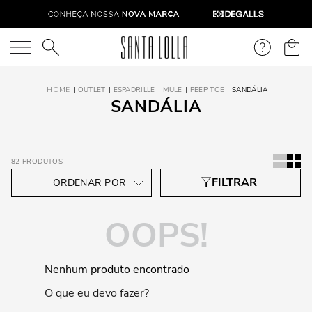
O que você está procurando?
OUTLET
ESPADRILLE
MULE
PEEP TOE
SANDÁLIA
SANDÁLIA
82
PRODUTOS
OOPS!
Nenhum produto encontrado
O que eu devo fazer?