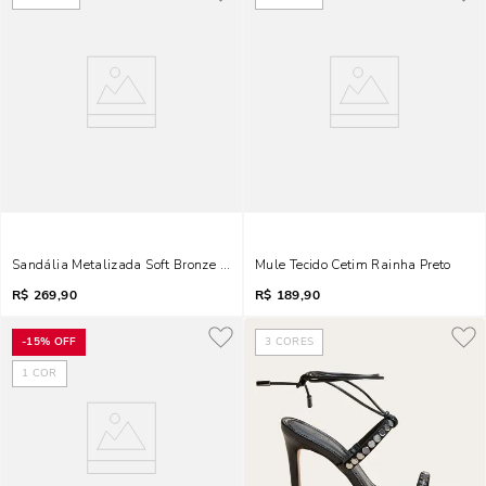
Sandália Metalizada Soft Bronze Salto Alto Bloco
Mule Tecido Cetim Rainha Preto
R$
269,90
R$
189,90
-
15%
OFF
3
CORES
1
COR