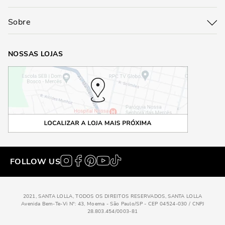
Sobre
NOSSAS LOJAS
FOLLOW US
2021, SANTA LOLLA, TODOS OS DIREITOS RESERVADOS, SANTA LOLLA
Avenida Bem-Te-Vi N°: 43, Moema - São Paulo/SP - CEP 04524-030 / CNPJ
28.803.454/0003-81