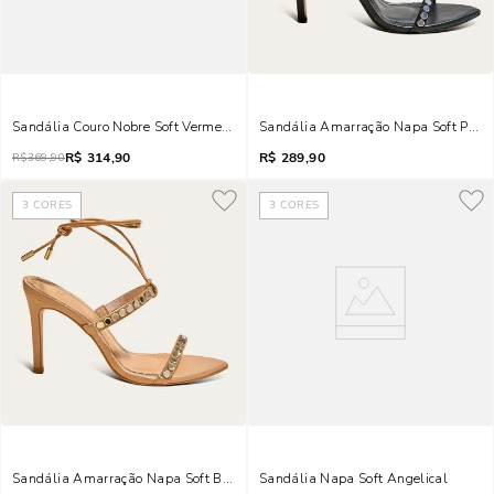
Sandália Couro Nobre Soft Vermelho Merlot Salto Grosso
Sandália Amarração Napa Soft Preto 
R$
314,90
R$
289,90
R$
369,90
3
CORES
3
CORES
Sandália Amarração Napa Soft Bege Brilho
Sandália Napa Soft Angelical