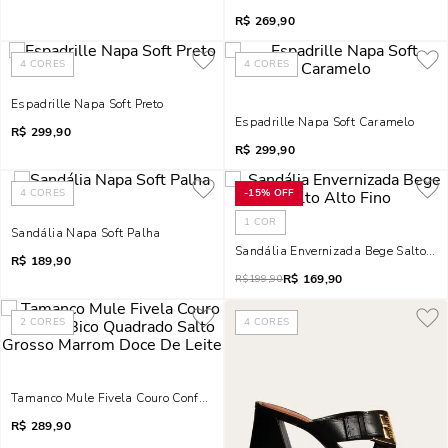
R$
269,90
4
CORES
4
CORES
Espadrille Napa Soft Preto
Espadrille Napa Soft Caramelo
R$
299,90
R$
299,90
4
CORES
-
15%
OFF
1
COR
Sandália Napa Soft Palha
Sandália Envernizada Bege Salto Alt
R$
189,90
R$
169,90
R$
199,90
2
CORES
4
CORES
Tamanco Mule Fivela Couro Confort Bico Quadrado Salto Grosso Marrom Doc
R$
289,90