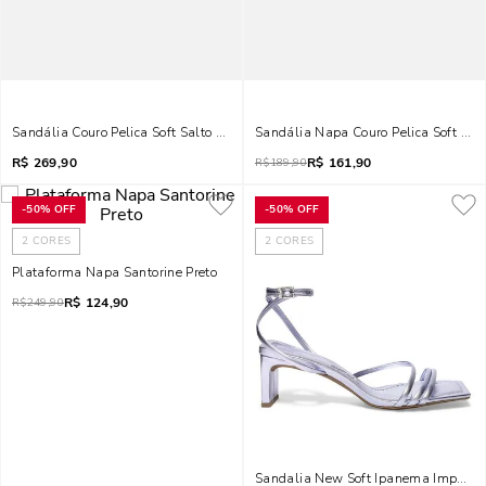
Sandália Couro Pelica Soft Salto Grosso Marrom Chocolate
Sandália Napa Couro Pelica Soft Ver
R$
269,90
R$
161,90
R$
189,90
-
50%
OFF
-
50%
OFF
2
CORES
2
CORES
Plataforma Napa Santorine Preto
R$
124,90
R$
249,90
Sandalia New Soft Ipanema Imperial