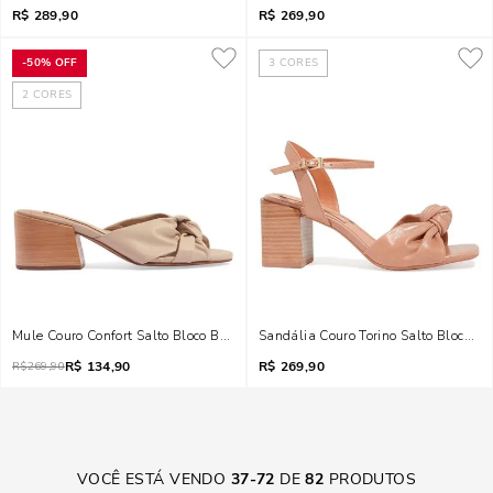
R$
289,90
R$
269,90
-
50%
OFF
3
CORES
2
CORES
Mule Couro Confort Salto Bloco Bege Vanilla
Sandália Couro Torino Salto Bloco F
R$
134,90
R$
269,90
R$
269,90
VOCÊ ESTÁ VENDO
37
-
72
DE
82
PRODUTOS