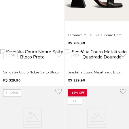
Tamanco Mule Fivela Couro Confort B
R$
289,90
1
COR
1
COR
Sandália Couro Nobre Salto Bloco Preto
Sandália Couro Metalizado Bico Qu
R$
329,90
R$
229,90
3
CORES
-
15%
OFF
1
COR