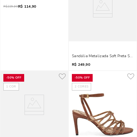
R$
114,90
R$
229,90
Sandália Metalizada Soft Preta Salto
R$
249,90
-
50%
OFF
-
50%
OFF
1
COR
2
CORES