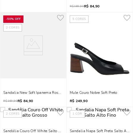
R$
84,90
R$
169,90
-
50%
OFF
5
CORES
2
CORES
Sandalia New Soft Ipanema Rosa Claro
Mule Couro Nobre Soft Preto
R$
84,90
R$
249,90
R$
169,90
2
CORES
1
COR
Sandália Couro Off White Salto Grosso
Sandalia Napa Soft Preta Salto Alto 