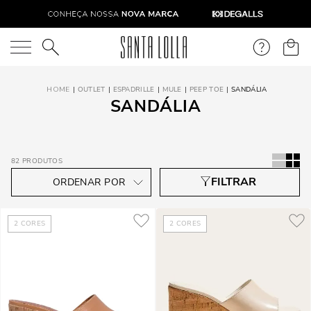
O que você está procurando?
OUTLET
ESPADRILLE
MULE
PEEP TOE
SANDÁLIA
SANDÁLIA
82
PRODUTOS
2
CORES
2
CORES