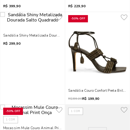
R$
399,90
R$
229,90
-
50%
OFF
Sandália Shiny Metalizada Dourada Salto Quadrado
R$
299,90
Sandália Couro Confort Preta Brilho S
R$
199,90
R$
399,90
-
50%
OFF
1
COR
1
COR
Mocassim Mule Couro Animal Print Onça