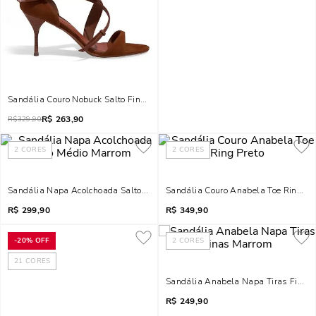
Sandália Couro Nobuck Salto Fino Marrom Safari
R$
263,90
R$
329,90
2
CORES
2
CORES
Sandália Napa Acolchoada Salto Médio Marrom
Sandália Couro Anabela Toe Ring Pr
R$
299,90
R$
349,90
-
20%
OFF
2
CORES
21
CORES
Sandália Anabela Napa Tiras Finas
R$
249,90