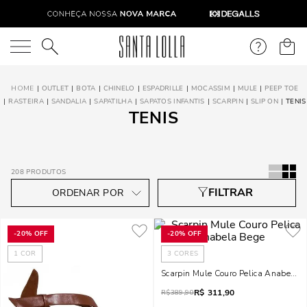
O que você está procurando?
OUTLET
BOTA
CHINELO
ESPADRILLE
MOCASSIM
MULE
PEEP TOE
RASTEIRA
SANDALIA
SAPATILHA
SAPATOS INFANTIS
SCARPIN
SLIP ON
TENIS
TENIS
208
PRODUTOS
-
20%
OFF
-
20%
OFF
1
COR
3
CORES
Scarpin Mule Couro Pelica Anabela 
R$
311,90
R$
389,90