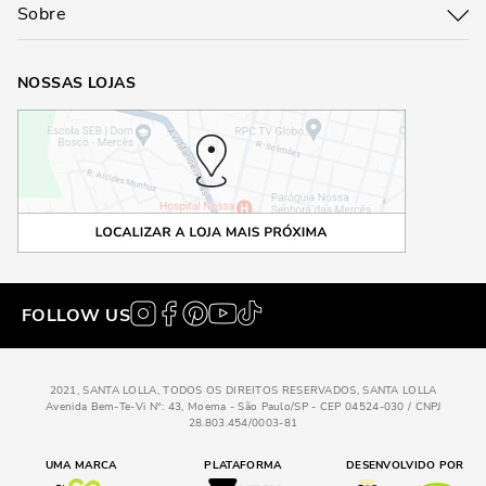
Sobre
NOSSAS LOJAS
FOLLOW US
2021, SANTA LOLLA, TODOS OS DIREITOS RESERVADOS, SANTA LOLLA
Avenida Bem-Te-Vi N°: 43, Moema - São Paulo/SP - CEP 04524-030 / CNPJ
28.803.454/0003-81
UMA MARCA
PLATAFORMA
DESENVOLVIDO POR