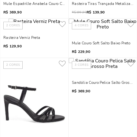
Mule Espadrille Anabela Couro Camurça Marrom
Rasteira Tiras Trançada Metalizada
R$
369,90
R$
139,90
R$
199,90
2
CORES
4
CORES
Rasteira Verniz Preta
Mule Couro Soft Salto Baixo Preto
R$
129,90
R$
229,90
2
CORES
3
CORES
Sandália Couro Pelica Salto Grosso P
R$
369,90