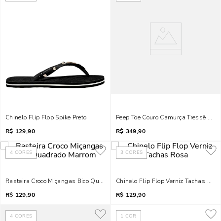
Chinelo Flip Flop Spike Preto
Peep Toe Couro Camurça Tressê Cara
R$
129,90
R$
349,90
4
CORES
3
CORES
Rasteira Croco Miçangas Bico Quadrado Marrom
Chinelo Flip Flop Verniz Tachas Ros
R$
129,90
R$
129,90
4
CORES
1
COR