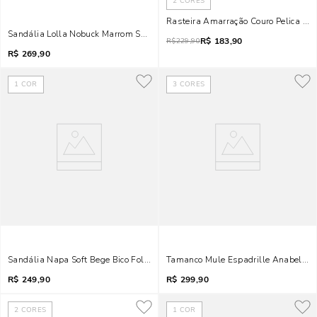
2
CORES
Rasteira Amarração Couro Pelica Be
Sandália Lolla Nobuck Marrom Safari Salto Alto Grosso
R$
183,90
R$
229,90
R$
269,90
1
COR
3
CORES
Sandália Napa Soft Bege Bico Folha Salto Alto Fino
Tamanco Mule Espadrille Anabela N
R$
249,90
R$
299,90
2
CORES
1
COR