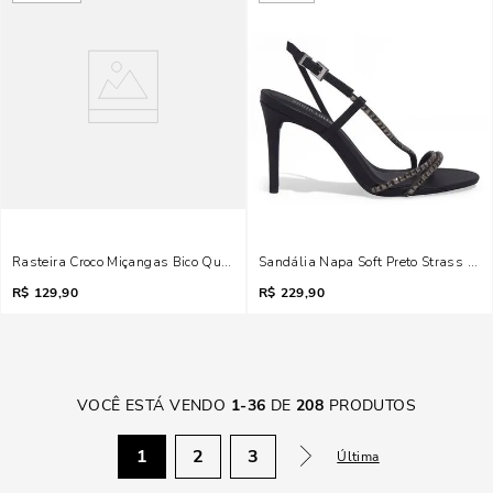
Rasteira Croco Miçangas Bico Quadrado Preta
Sandália Napa Soft Preto Strass Salt
R$
129,90
R$
229,90
VOCÊ ESTÁ VENDO
1
-
36
DE
208
PRODUTOS
1
2
3
Última