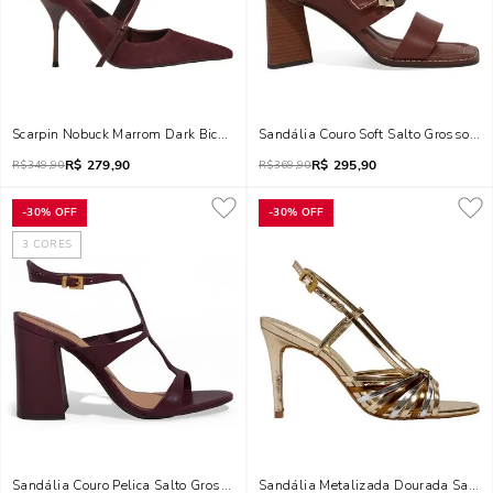
Scarpin Nobuck Marrom Dark Bico Fino Salto Agulha
Sandália Couro Soft Salto Grosso Ma
R$
279,90
R$
295,90
R$
349,90
R$
369,90
-
30%
OFF
-
30%
OFF
3
CORES
Sandália Couro Pelica Salto Grosso Roxo Berry
Sandália Metalizada Dourada Salto 