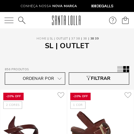
O que você está procurando?
SL | OUTLET
37 38
38
38 39
SL | OUTLET
856
PRODUTOS
-
20%
OFF
-
20%
OFF
2
CORES
1
COR