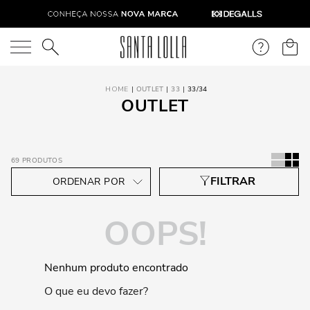
O que você está procurando?
OUTLET
33
33/34
OUTLET
69
PRODUTOS
OOPS!
Nenhum produto encontrado
O que eu devo fazer?