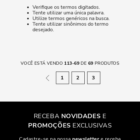
Verifique os termos digitados.
Tente utilizar uma única palavra.
Utilize termos genéricos na busca.
Tente utilizar sinônimos do termo
desejado.
VOCÊ ESTÁ VENDO
113
-
69
DE
69
PRODUTOS
1
2
3
RECEBA
NOVIDADES
E
PROMOÇÕES
EXCLUSIVAS
Cadastre-se na nossa
newsletter
e receba