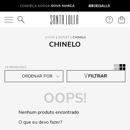
O que você está procurando?
OUTLET
CHINELO
CHINELO
74
PRODUTOS
OOPS!
Nenhum produto encontrado
O que eu devo fazer?