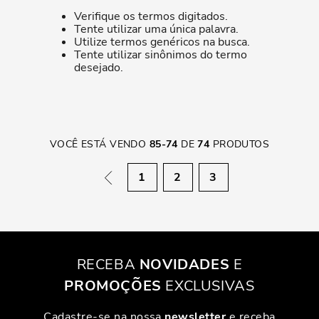
Verifique os termos digitados.
Tente utilizar uma única palavra.
Utilize termos genéricos na busca.
Tente utilizar sinônimos do termo
desejado.
VOCÊ ESTÁ VENDO
85
-
74
DE
74
PRODUTOS
1
2
3
RECEBA
NOVIDADES
E
PROMOÇÕES
EXCLUSIVAS
Cadastre-se na nossa
newsletter
e receba