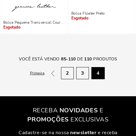
Bolsa Floater Preto
Indisponível
Bolsa Pequena Transversal Couro Floater Preta - Linha Genuine Leather
Indisponível
VOCÊ ESTÁ VENDO
85
-
110
DE
110
PRODUTOS
2
3
4
Primeira
RECEBA
NOVIDADES
E
PROMOÇÕES
EXCLUSIVAS
Cadastre-se na nossa
newsletter
e receba