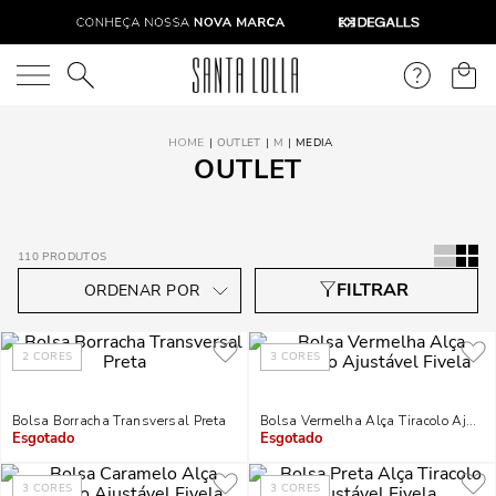
O que você está procurando?
OUTLET
M
MEDIA
OUTLET
110
PRODUTOS
2
CORES
3
CORES
Bolsa Borracha Transversal Preta
Bolsa Vermelha Alça Tiracolo Ajustá
Indisponível
Indisponível
3
CORES
3
CORES