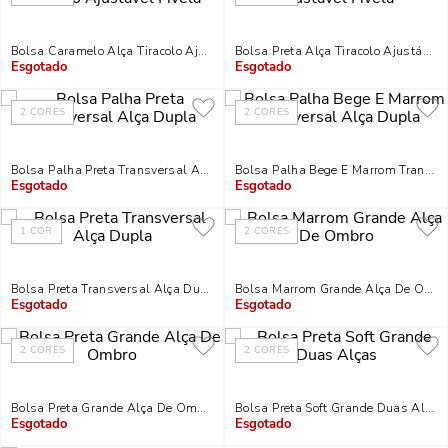
Bolsa Caramelo Alça Tiracolo Ajustável Fivela
Bolsa Preta Alça Tiracolo Ajustável 
Indisponível
Indisponível
2
CORES
2
CORES
Bolsa Palha Preta Transversal Alça Dupla
Bolsa Palha Bege E Marrom Transve
Indisponível
Indisponível
1
COR
2
CORES
Bolsa Preta Transversal Alça Dupla
Bolsa Marrom Grande Alça De Ombr
Indisponível
Indisponível
2
CORES
2
CORES
Bolsa Preta Grande Alça De Ombro
Bolsa Preta Soft Grande Duas Alças
Indisponível
Indisponível