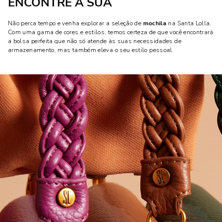
ENCONTRE A SUA
Não perca tempo e venha explorar a seleção de
mochila
na Santa Lolla.
Com uma gama de cores e estilos, temos certeza de que você encontrará
a bolsa perfeita que não só atende às suas necessidades de
armazenamento, mas também eleva o seu estilo pessoal.