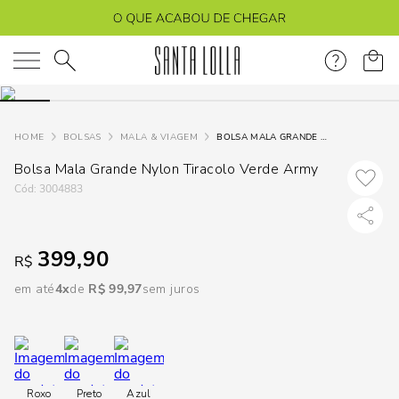
DISPON
EM
O que você está procurando?
e
BOLSAS
MALA & VIAGEM
BOLSA MALA GRANDE NYLON TIRACOLO VERDE ARMY
Bolsa Mala Grande Nylon Tiracolo Verde Army
e
:
3004883
p
399,90
R$
Selecione
seu
em até
4
R$
99
,
97
sem juros
estado:
O
Usar
Roxo
Preto
Azul