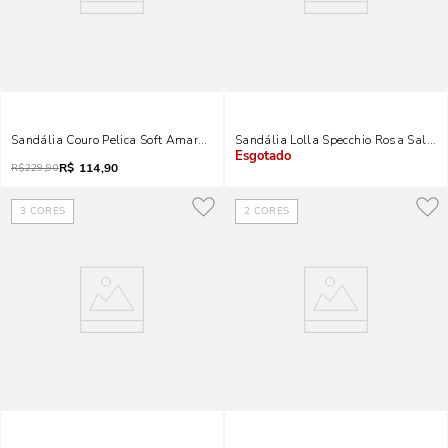
Sandália Couro Pelica Soft Amarelo Hot Oliva
Sandália Lolla Specchio Rosa Salto 
R$
114,90
Indisponível
R$
229,90
3
CORES
2
CORES