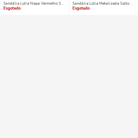
Sandália Lolla Napa Vermelho Salto Grosso
Sandália Lolla Metalizada Salto Gr
Indisponível
Indisponível