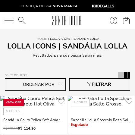
O que você está procurando?
LOLLA ICONS | SANDÁLIA LOLLA
LOLLA ICONS | SANDÁLIA LOLLA
Resultados para sua busca
Saiba mais
55
PRODUTOS
-
50%
OFF
2
CORES
5
CORES
Sandália Couro Pelica Soft Amarelo Hot Oliva
Sandália Lolla Specchio Rosa Salto 
R$
114,90
Indisponível
R$
229,90