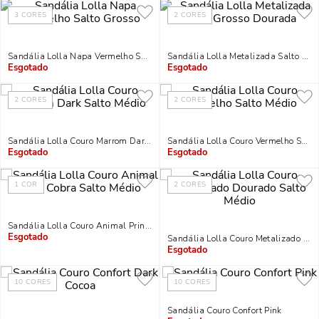
3
CORES
2
CORES
Sandália Lolla Napa Vermelho Salto Grosso
Sandália Lolla Metalizada Salto Gr
Indisponível
Indisponível
2
CORES
2
CORES
Sandália Lolla Couro Marrom Dark Salto Médio
Sandália Lolla Couro Vermelho Salto
Indisponível
Indisponível
1
COR
2
CORES
Sandália Lolla Couro Animal Print Cobra Salto Médio
Sandália Lolla Couro Metalizado Dou
Indisponível
Indisponível
10
CORES
10
CORES
Sandália Couro Confort Pink