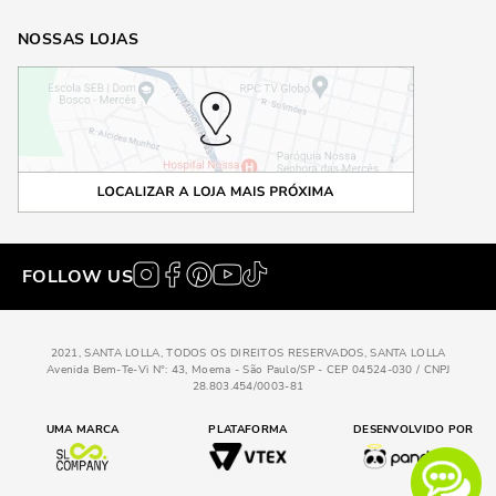
NOSSAS LOJAS
FOLLOW US
2021, SANTA LOLLA, TODOS OS DIREITOS RESERVADOS, SANTA LOLLA
Avenida Bem-Te-Vi N°: 43, Moema - São Paulo/SP - CEP 04524-030 / CNPJ
28.803.454/0003-81
UMA MARCA
PLATAFORMA
DESENVOLVIDO POR