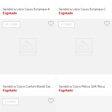
Sandália Lolla Couro Estampa Animal Print Cobra Salto Alto Bloco
Sandália Lolla Couro Estampa Cobra
Indisponível
Indisponível
10
CORES
5
CORES
Sandália Couro Confort Bordô Salto Bloco
Sandália Couro Pelica Soft Rosa Chic
Indisponível
Indisponível
5
CORES