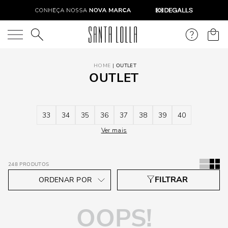
O que você está procurando?
OUTLET
OUTLET
33
34
35
36
37
38
39
40
Ver mais
248
PRODUTOS
OOPS!