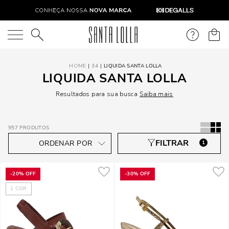
O que você está procurando?
34
LIQUIDA SANTA LOLLA
LIQUIDA SANTA LOLLA
Resultados para sua busca
Saiba mais
957
PRODUTOS
1
-
20%
OFF
-
30%
OFF
1
COR