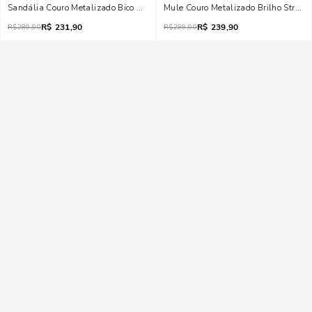
Sandália Couro Metalizado Bico Quadrado Bronze
Mule Couro Metalizado Brilho Strass
R$
231,90
R$
239,90
R$
289,90
R$
299,90