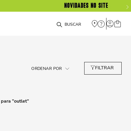
O que você está procurando?
para "
outlet
"