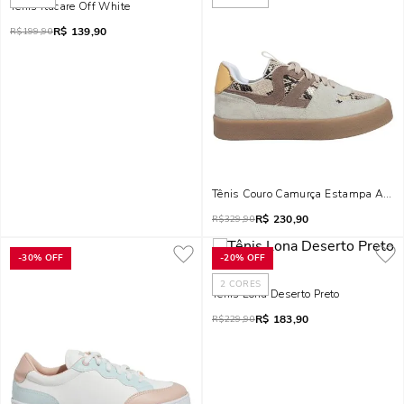
Tênis Itacare Off White
R$
139,90
R$
199,90
Tênis Couro Camurça Estampa Animal
R$
230,90
R$
329,90
-
30%
OFF
-
20%
OFF
2
CORES
Tênis Lona Deserto Preto
R$
183,90
R$
229,90