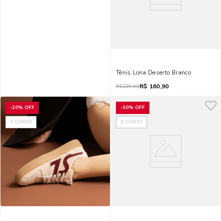
Tênis Lona Deserto Branco
R$
160,90
R$
229,90
-
20%
OFF
-
30%
OFF
7
CORES
3
CORES