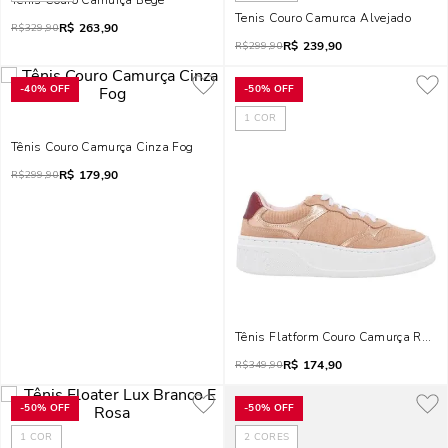
Tenis Couro Camurca Alvejado
R$
263,90
R$
329,90
R$
239,90
R$
299,90
-
40%
OFF
-
50%
OFF
1
COR
Tênis Couro Camurça Cinza Fog
R$
179,90
R$
299,90
Tênis Flatform Couro Camurça Recor
R$
174,90
R$
349,90
-
50%
OFF
-
50%
OFF
1
COR
2
CORES