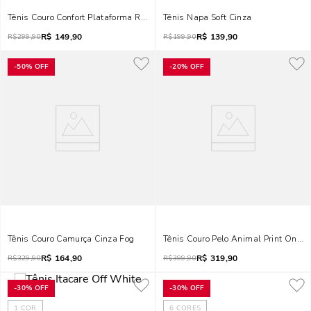
Tênis Couro Confort Plataforma Rose
Tênis Napa Soft Cinza
R$
149,90
R$
139,90
R$
299,90
R$
199,90
-
50%
OFF
-
20%
OFF
Tênis Couro Camurça Cinza Fog
Tênis Couro Pelo Animal Print Onça
R$
164,90
R$
319,90
R$
329,90
R$
399,90
-
30%
OFF
-
30%
OFF
1
COR
6
CORES