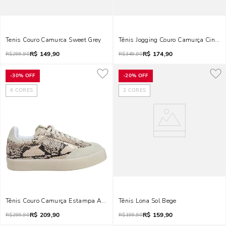
Tenis Couro Camurca Sweet Grey
Tênis Jogging Couro Camurça Cinza E
R$
149,90
R$
174,90
R$
299,90
R$
349,90
-
30%
OFF
-
20%
OFF
6
CORES
2
CORES
Tênis Couro Camurça Estampa Animal Print Cobra Cinza Alvejado
Tênis Lona Sol Bege
R$
209,90
R$
159,90
R$
299,90
R$
199,90