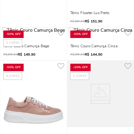
Tênis Floater Lux Preto
R$
151,90
R$
189,90
-
50%
OFF
-
50%
OFF
3
CORES
Tênis Couro Camurça Bege
Tênis Couro Camurça Cinza
R$
149,90
R$
144,90
R$
299,90
R$
289,90
-
50%
OFF
-
30%
OFF
4
CORES
2
CORES