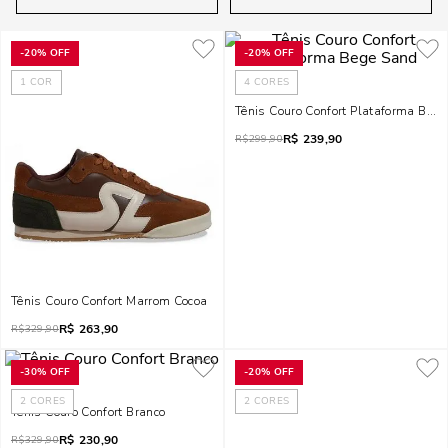
-
20%
OFF
-
20%
OFF
1
COR
4
CORES
Tênis Couro Confort Plataforma Beg
R$
239,90
R$
299,90
Tênis Couro Confort Marrom Cocoa
R$
263,90
R$
329,90
-
30%
OFF
-
20%
OFF
2
CORES
2
CORES
Tênis Couro Confort Branco
R$
230,90
R$
329,90