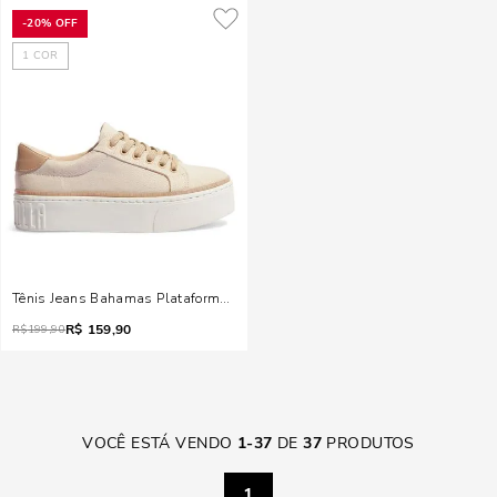
-
20%
OFF
1
COR
Tênis Jeans Bahamas Plataforma Rosa Quartzo
R$
159,90
R$
199,90
VOCÊ ESTÁ VENDO
1
-
37
DE
37
PRODUTOS
1