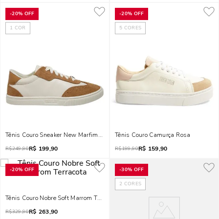
-
20%
OFF
-
20%
OFF
1
COR
5
CORES
Tênis Couro Sneaker New Marfim E Bege
Tênis Couro Camurça Rosa
R$
199,90
R$
159,90
R$
249,90
R$
199,90
-
20%
OFF
-
30%
OFF
2
CORES
Tênis Couro Nobre Soft Marrom Terracota
R$
263,90
R$
329,90