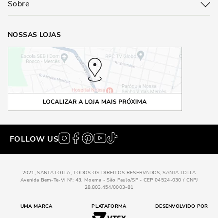
Sobre
NOSSAS LOJAS
FOLLOW US
2021, SANTA LOLLA, TODOS OS DIREITOS RESERVADOS, SANTA LOLLA
Avenida Bem-Te-Vi N°: 43, Moema - São Paulo/SP - CEP 04524-030 / CNPJ
28.803.454/0003-81
UMA MARCA
PLATAFORMA
DESENVOLVIDO POR