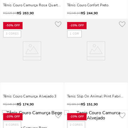
Tênis Couro Camurça Rosa Quartzo
Tênis Couro Confort Preto
R$
263,90
R$
244,90
R$
329,90
R$
349,90
-
50%
OFF
-
20%
OFF
3
CORES
1
COR
Tênis Couro Camurça Alvejado 3
Tenis Slip On Animal Print Fabric Le
R$
174,90
R$
151,90
R$
349,90
R$
189,90
-
20%
OFF
-
20%
OFF
6
CORES
2
CORES
Tênis Couro Camurça Bege