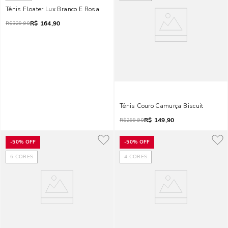
Tênis Floater Lux Branco E Rosa
R$
164,90
R$
329,90
Tênis Couro Camurça Biscuit
R$
149,90
R$
299,90
-
50%
OFF
-
50%
OFF
6
CORES
4
CORES