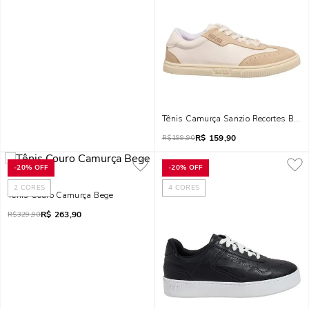
Tênis Camurça Sanzio Recortes Bran
R$
159,90
R$
199,90
-
20%
OFF
-
20%
OFF
2
CORES
4
CORES
Tênis Couro Camurça Bege
R$
263,90
R$
329,90