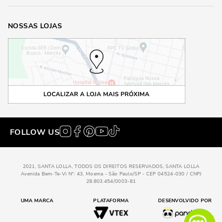
NOSSAS LOJAS
FOLLOW US
2021, SANTA LOLLA, TODOS OS DIREITOS RESERVADOS, SANTA LOLLA
Avenida Bem-Te-Vi N°: 43, Moema - São Paulo/SP - CEP 04524-030 / CNPJ
28.803.454/0003-81
UMA MARCA
PLATAFORMA
DESENVOLVIDO POR