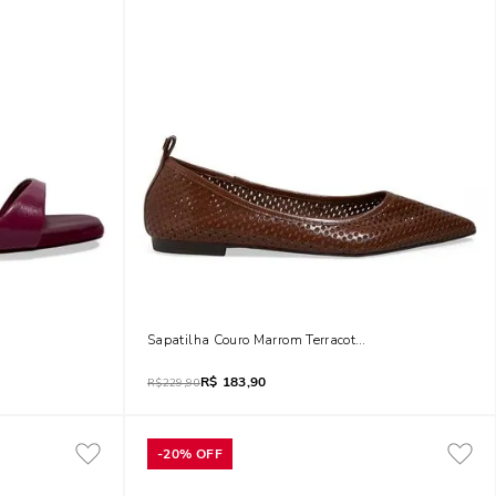
 Salto Agulha Roxo Beterraba
Sapatilha Couro Marrom Terracota Bico Fino Vazado
R$
183,90
R$
229,90
-
20%
OFF