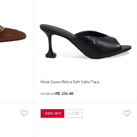
erracota
Mule Couro Pelica Soft Salto Taça Preto
R$
231,90
R$
289,90
-
30%
OFF
1
COR