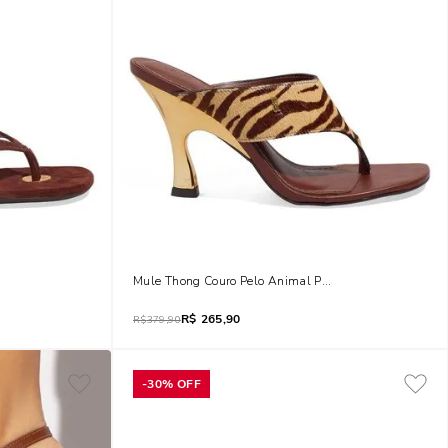
rom Terracota
Mule Thong Couro Pelo Animal Print Zebra
R$
265,90
R$
379,90
-
30%
OFF