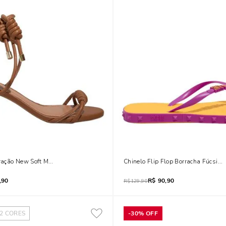
ação New Soft Mestiço Marrom Doce De Leite
Chinelo Flip Flop Borracha Fúcsia 
,90
R$
90,90
R$
129,90
2
CORES
-
30%
OFF