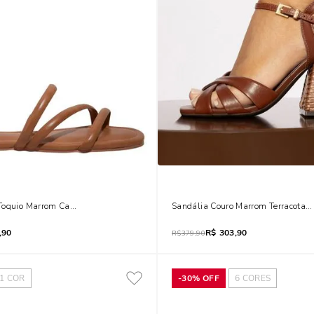
Toquio Marrom Camel Bico Quadrado
Sandália Couro Marrom Terracota S
,90
R$
303,90
R$
379,90
1
COR
-
30%
OFF
6
CORES