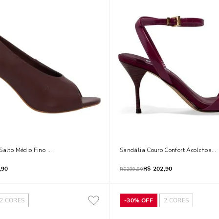
 Salto Médio Fino Marrom Dark
Sandália Couro Confort Acolchoada
,90
R$
202,90
R$
289,90
2
CORES
-
30%
OFF
2
CORES