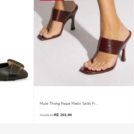
la Pespontos
Mule Thong Napa Madri Salto Fino Roxo Hibisco
R$
202,90
R$
289,90