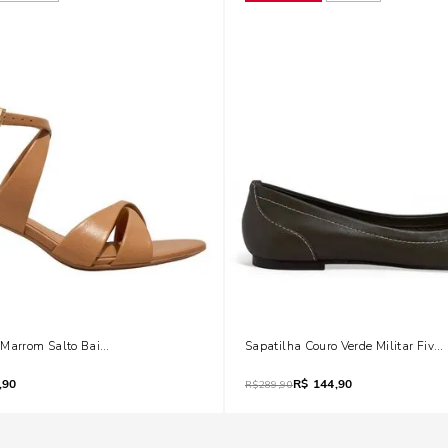
 Marrom Salto Baixo Geométrico
Sapatilha Couro Verde Militar Five
,90
R$
144,90
R$
289,90