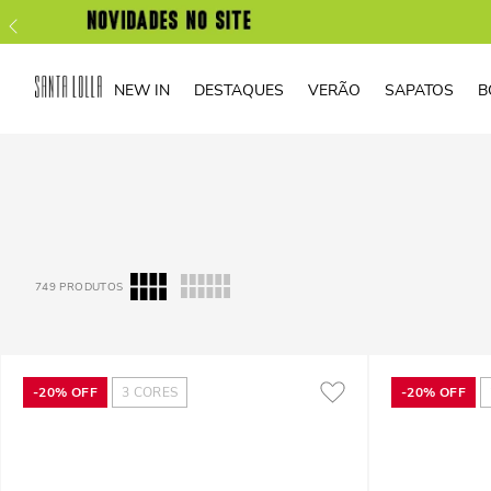
NEW IN
DESTAQUES
VERÃO
SAPATOS
B
749
PRODUTOS
-
20%
OFF
3
CORES
-
20%
OFF