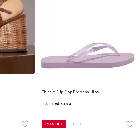
alto Bloco Tramado
Chinelo Flip Flop Borracha Lilas Lupine
R$
41,90
R$
59,90
-
20%
OFF
1
COR