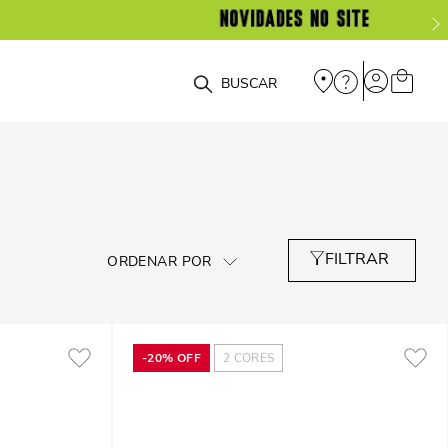
O que você está procurando?
-
20%
OFF
2
CORES