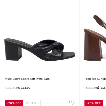
Mule Couro Nobre Soft Preto Salto Bloco
Peep Toe Sling
R$
183,90
R$
215
R$
229,90
R$
269,90
-
20%
OFF
8
CORES
-
20%
OFF