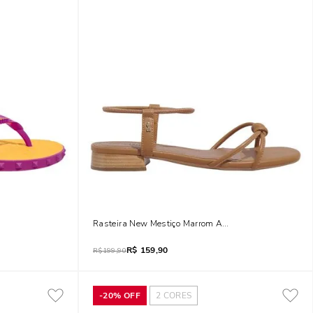
Spikes
Rasteira New Mestiço Marrom Ambar
R$
159,90
R$
199,90
-
20%
OFF
2
CORES