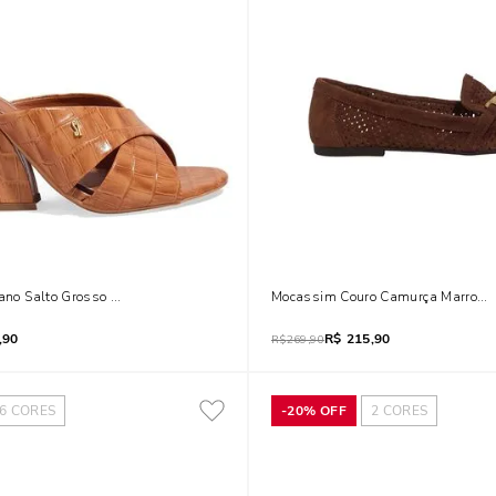
iano Salto Grosso Marrom Safari
Mocassim Couro Camurça Marrom T
,90
R$
215,90
R$
269,90
6
CORES
-
20%
OFF
2
CORES