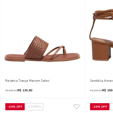
Rasteira Trança Marrom Safari
Sandália Amarr
R$
135,90
R$
159
R$
169,90
R$
199,90
-
20%
OFF
2
CORES
-
20%
OFF