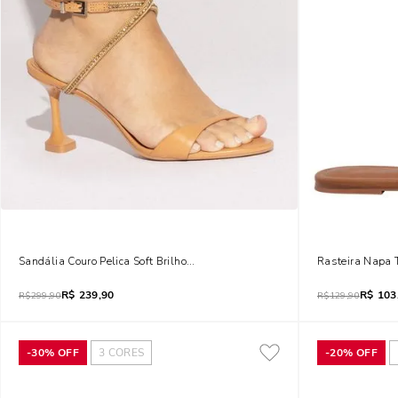
Sandália Couro Pelica Soft Brilho Strass Salto Taça Marrom Doce De Leite
Rasteira Napa 
R$
239,90
R$
103
R$
299,90
R$
129,90
-
30%
OFF
3
CORES
-
20%
OFF