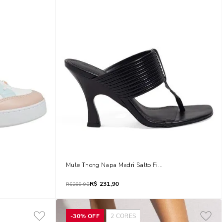
Mule Thong Napa Madri Salto Fino Preto
R$
231,90
R$
289,90
-
30%
OFF
2
CORES