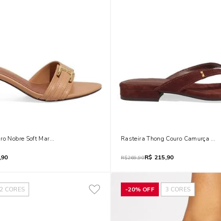
ro Nobre Soft Marrom Doce De Leite Salto Baixo Fino
Rasteira Thong Couro Camurça Mar
,90
R$
215,90
R$
269,90
2
CORES
-
20%
OFF
3
CORES