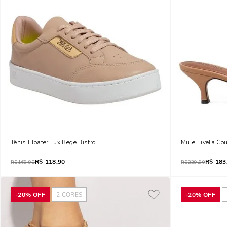
Tênis Floater Lux Bege Bistro
Mule Fivela Cou
R$
118,90
R$
183
R$
169,90
R$
229,90
-
20%
OFF
2
CORES
-
20%
OFF