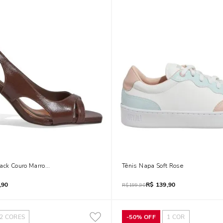
back Couro Marrom Salto Médio
Tênis Napa Soft Rose
,90
R$
139,90
R$
199,90
2
CORES
-
50%
OFF
1
COR