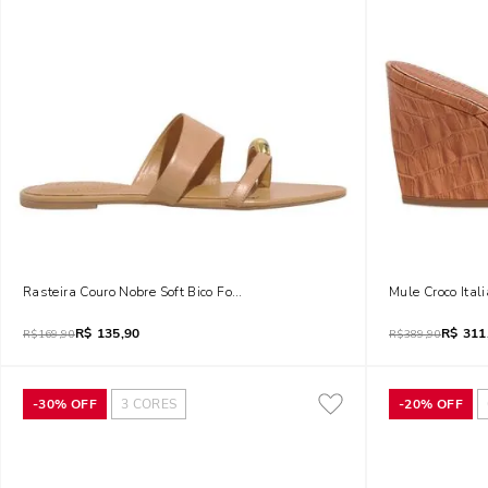
Rasteira Couro Nobre Soft Bico Folha Doce De Leite Bege
Mule Croco Ital
R$
135,90
R$
311
R$
169,90
R$
389,90
-
30%
OFF
3
CORES
-
20%
OFF