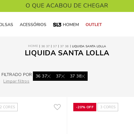
OLSAS
ACESSÓRIOS
HOMEM
OUTLET
36 37
37
37 38
LIQUIDA SANTA LOLLA
LIQUIDA SANTA LOLLA
FILTRADO POR:
36 37
37
37 38
Limpar filtros
2
CORES
-
20%
OFF
3
CORES