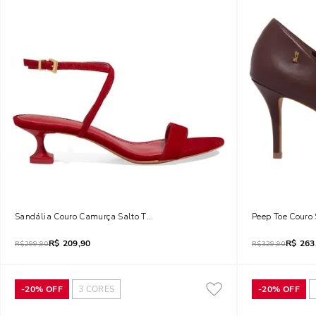
Sandália Couro Camurça Salto Taça Vermelho Blood
Peep Toe Couro
R$
209,90
R$
263
R$
299,90
R$
329,90
-
20%
OFF
3
CORES
-
20%
OFF