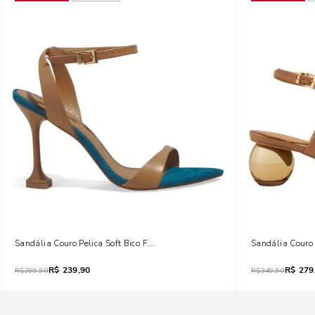
Sandália Couro Pelica Soft Bico Folha Salto Taça Marrom Doce De Leite
Sandália Couro
R$
239,90
R$
279
R$
299,90
R$
349,90