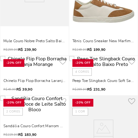
Mule Couro Nobre Preto Salto Baixo Fino
Tênis Couro Sneaker New Marfim E 
R$
239,90
R$
199,90
R$
299,90
R$
249,90
-
20%
OFF
-
20%
OFF
4
CORES
Chinelo Flip Flop Borracha Laranja Morange
Peep Toe Slingback Couro Soft Salto 
R$
39,90
R$
231,90
R$
49,90
R$
289,90
-
20%
OFF
-
20%
OFF
2
CORES
1
COR
Sandália Couro Confort Marrom Doce De Leite Salto Bloco
R$
183,90
R$
229,90