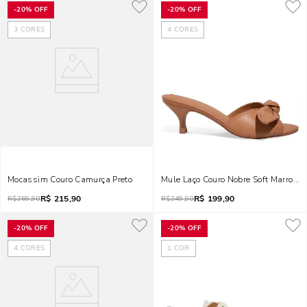
-
20%
OFF
-
20%
OFF
3
CORES
4
CORES
Mocassim Couro Camurça Preto
Mule Laço Couro Nobre Soft Marrom D
R$
215,90
R$
199,90
R$
269,90
R$
249,90
-
20%
OFF
-
20%
OFF
4
CORES
1
COR