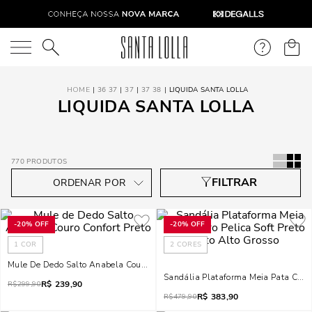
O que você está procurando?
36 37
37
37 38
LIQUIDA SANTA LOLLA
LIQUIDA SANTA LOLLA
770
PRODUTOS
-
20%
OFF
-
20%
OFF
1
COR
2
CORES
Mule De Dedo Salto Anabela Couro Confort Preto
Sandália Plataforma Meia Pata Couro 
R$
239,90
R$
299,90
R$
383,90
R$
479,90