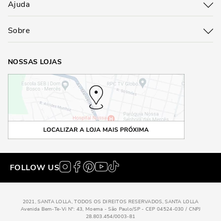
Ajuda
Sobre
NOSSAS LOJAS
FOLLOW US
2021, SANTA LOLLA, TODOS OS DIREITOS RESERVADOS, SANTA LOLLA
Avenida Bem-Te-Vi N°: 43, Moema - São Paulo/SP - CEP 04524-030 / CNPJ
28.803.454/0003-81