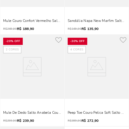
Mule Couro Confort Vermelho Salto Alto Fino Bico Quadrado
Sandália Napa New Marfim Salto Bl
R$
188,90
R$
135,90
R$
269,90
R$
169,90
-
20%
OFF
-
30%
OFF
2
CORES
4
CORES
Mule De Dedo Salto Anabela Couro Confort Marrom Terracota
Peep Toe Couro Pelica Soft Salto Gr
R$
239,90
R$
272,90
R$
299,90
R$
389,90