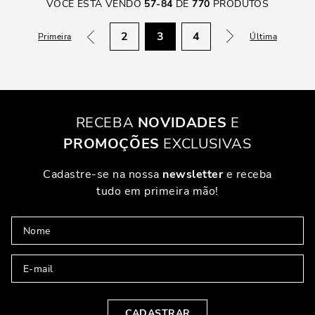
VOCÊ ESTÁ VENDO
57
-
84
DE
770
PRODUTOS
2
3
4
Primeira
Última
RECEBA
NOVIDADES
E
PROMOÇÕES
EXCLUSIVAS
Cadastre-se na nossa
newsletter
e receba
tudo em primeira mão!
CADASTRAR