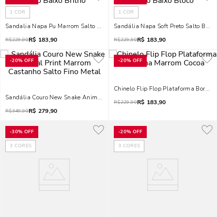
1
COR
1
COR
Sandalia Napa Pu Marrom Salto Baixo Brilho
Sandália Napa Soft Preto Salto Baixo
R$
183,90
R$
183,90
R$
229,90
R$
229,90
-
20%
OFF
-
20%
OFF
Chinelo Flip Flop Plataforma Borra
Sandália Couro New Snake Animal Print Marrom Castanho Salto Fino Metal
R$
183,90
R$
229,90
R$
279,90
R$
349,90
-
30%
OFF
-
20%
OFF
3
CORES
3
CORES