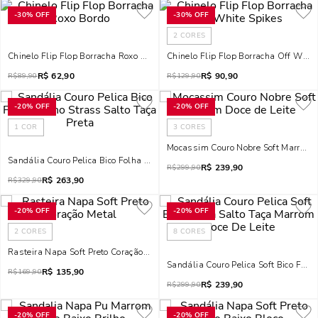
-
30%
OFF
-
30%
OFF
2
CORES
Chinelo Flip Flop Borracha Roxo Bordo
Chinelo Flip Flop Borracha Off Whit
R$
62,90
R$
90,90
R$
89,90
R$
129,90
-
20%
OFF
-
20%
OFF
1
COR
3
CORES
Mocassim Couro Nobre Soft Marrom D
Sandália Couro Pelica Bico Folha Brilho Strass Salto Taça Preta
R$
239,90
R$
299,90
R$
263,90
R$
329,90
-
20%
OFF
-
20%
OFF
2
CORES
8
CORES
Rasteira Napa Soft Preto Coração Metal
Sandália Couro Pelica Soft Bico Folh
R$
135,90
R$
169,90
R$
239,90
R$
299,90
-
20%
OFF
-
20%
OFF