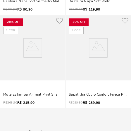
Rasteira Napa Soft Vermelho Malbec
Rasteira Napa Soft Preto
R$
90,90
R$
119,90
R$
129,90
R$
149,90
-
20%
OFF
-
20%
OFF
1
COR
1
COR
Mule Estampa Animal Print Snake Marrom Castanho Salto Alto Fino Bico 
Sapatilha Couro Confort Fivela Preta
R$
215,90
R$
239,90
R$
269,90
R$
299,90