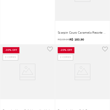
Scarpin Couro Caramelo Recorte Bic
R$
183,90
R$
229,90
-
30%
OFF
-
20%
OFF
3
CORES
2
CORES