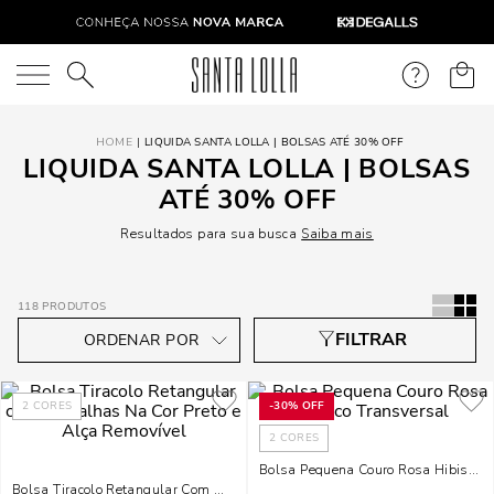
O que você está procurando?
LIQUIDA SANTA LOLLA | BOLSAS ATÉ 30% OFF
LIQUIDA SANTA LOLLA | BOLSAS
ATÉ 30% OFF
Resultados para sua busca
Saiba mais
118
PRODUTOS
2
CORES
-
30%
OFF
2
CORES
Bolsa Pequena Couro Rosa Hibisco T
Bolsa Tiracolo Retangular Com Medalhas Na Cor Preto E Alça Removível