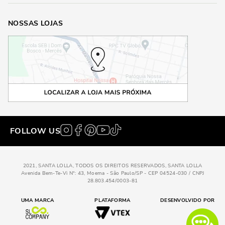
NOSSAS LOJAS
FOLLOW US
2021, SANTA LOLLA, TODOS OS DIREITOS RESERVADOS, SANTA LOLLA
Avenida Bem-Te-Vi N°: 43, Moema - São Paulo/SP - CEP 04524-030 / CNPJ
28.803.454/0003-81
UMA MARCA
PLATAFORMA
DESENVOLVIDO POR