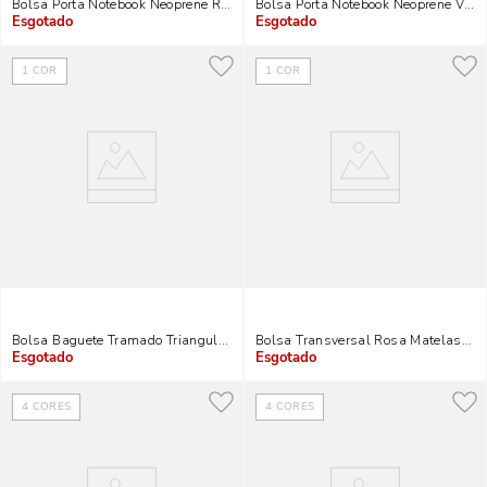
Bolsa Porta Notebook Neoprene Rosa Neon
Bolsa Porta Notebook Neoprene Verd
Indisponível
Indisponível
1
COR
1
COR
Bolsa Baguete Tramado Triangular Preta Com Cordão
Bolsa Transversal Rosa Matelassê 
Indisponível
Indisponível
4
CORES
4
CORES