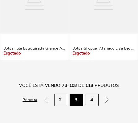
Bolsa Tote Estruturada Grande Atanado Lisa Marrom
Bolsa Shopper Atanado Lisa Bege A
Indisponível
Indisponível
VOCÊ ESTÁ VENDO
73
-
108
DE
118
PRODUTOS
2
3
4
Primeira