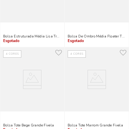
Bolsa Estruturada Média Lisa Transversal Bege Com Detalhes Dourados
Bolsa De Ombro Média Floater Text
Indisponível
Indisponível
4
CORES
4
CORES
Bolsa Tote Bege Grande Fivela
Bolsa Tote Marrom Grande Fivela