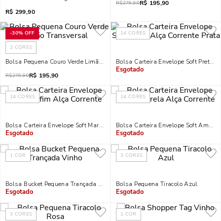
R$
195,90
R$
279,90
R$
299,90
-
30%
OFF
14
CORES
2
CORES
Bolsa Pequena Couro Verde Limão Transversal
Bolsa Carteira Envelope Soft Preta A
R$
195,90
Indisponível
R$
279,90
14
CORES
14
CORES
Bolsa Carteira Envelope Soft Marfim Alça Corrente
Bolsa Carteira Envelope Soft Amarel
Indisponível
Indisponível
1
COR
3
CORES
Bolsa Bucket Pequena Trançada Vinho
Bolsa Pequena Tiracolo Azul
Indisponível
Indisponível
3
CORES
1
COR