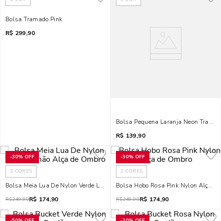
Bolsa Tramado Pink
R$
299,90
Bolsa Pequena Laranja Neon Transv
R$
139,90
-
30%
OFF
-
30%
OFF
2
CORES
2
CORES
Bolsa Meia Lua De Nylon Verde Limão Alça De Ombro
Bolsa Hobo Rosa Pink Nylon Alça D
R$
174,90
R$
174,90
R$
249,90
R$
249,90
-
50%
OFF
-
20%
OFF