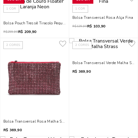
1
COR
1
COR
Bolsa Transversal Rosa Alça Fina
Bolsa Pouch Tressê Tiracolo Pequena De Couro Floater Laranja Neon
R$
103,90
R$
129,90
R$
209,90
R$
299,90
2
CORES
2
CORES
Bolsa Transversal Verde Malha Stra
R$
369,90
Bolsa Transversal Rosa Malha Strass
R$
369,90