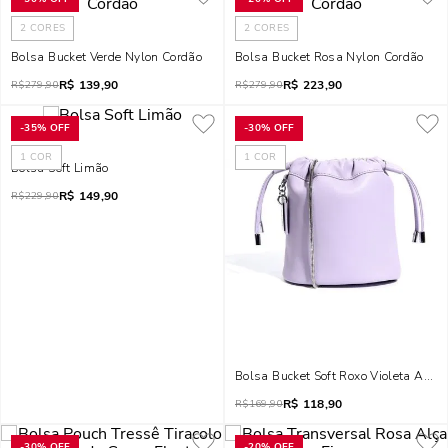
2
CORES
2
CORES
Bolsa Bucket Verde Nylon Cordão
Bolsa Bucket Rosa Nylon Cordão
R$
139,90
R$
223,90
R$
279,90
R$
279,90
-
35%
OFF
-
30%
OFF
1
COR
1
COR
Bolsa Soft Limão
R$
149,90
R$
229,90
Bolsa Bucket Soft Roxo Violeta Alça 
R$
118,90
R$
169,90
-
30%
OFF
-
20%
OFF