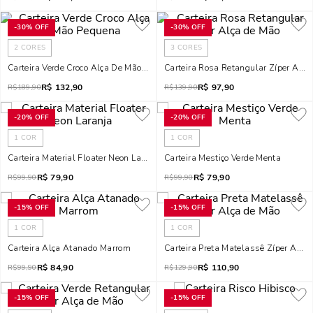
-
30%
OFF
-
30%
OFF
2
CORES
3
CORES
Carteira Verde Croco Alça De Mão Pequena
Carteira Rosa Retangular Zíper Alç
R$
132,90
R$
97,90
R$
189,90
R$
139,90
-
20%
OFF
-
20%
OFF
1
COR
1
COR
Carteira Material Floater Neon Laranja
Carteira Mestiço Verde Menta
R$
79,90
R$
79,90
R$
99,90
R$
99,90
-
15%
OFF
-
15%
OFF
1
COR
1
COR
Carteira Alça Atanado Marrom
Carteira Preta Matelassê Zíper Alça
R$
84,90
R$
110,90
R$
99,90
R$
129,90
-
15%
OFF
-
15%
OFF