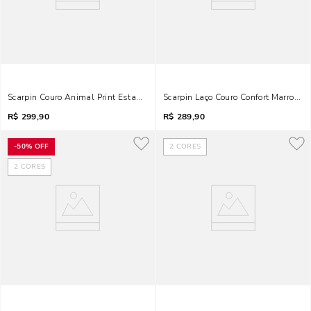
Scarpin Couro Animal Print Estampa Cobra Bico Fino Salto Algulha
Scarpin Laço Couro Confort Marrom B
R$
299,90
R$
289,90
-
50%
OFF
2
CORES
2
CORES