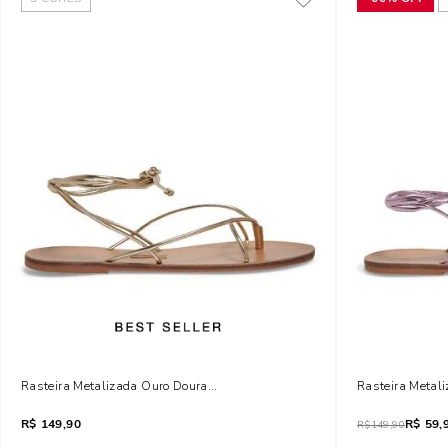
Rasteira Metalizada Ouro Dourada Amarração
Rasteira Metal
R$
149,90
R$
59,
R$
149,90