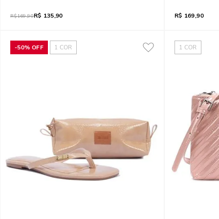
R$
135,90
R$
169,90
R$
169,90
-
50%
OFF
1
COR
1
COR