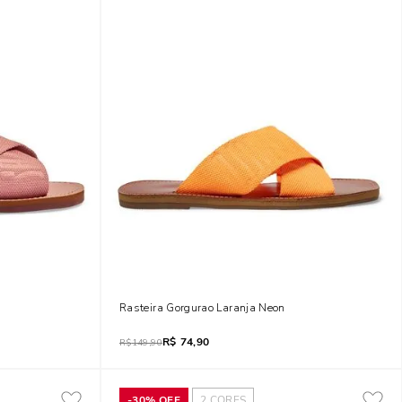
 Rosa
Rasteira Gorgurao Laranja Neon
R$
74,90
R$
149,90
-
30%
OFF
2
CORES