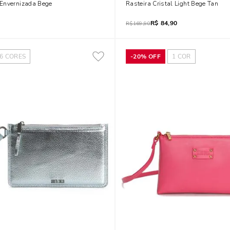
Envernizada Bege
Rasteira Cristal Light Bege Tan
R$
84,90
R$
169,90
6
CORES
-
20%
OFF
1
COR