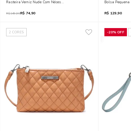
Rasteira Verniz Nude Com Nécessaire
Bolsa Pequena 
R$
74,90
R$
129,90
R$
149,90
2
CORES
-
20%
OFF