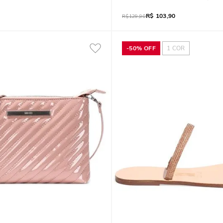
R$
103,90
R$
129,90
-
50%
OFF
1
COR