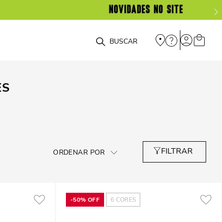
O que você está procurando?
ES
-
50%
OFF
6
CORES