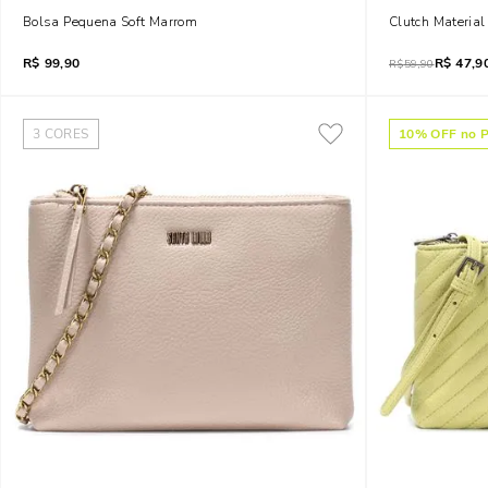
Bolsa Pequena Soft Marrom
Clutch Material
R$
99,90
R$
47,9
R$
59,90
3
CORES
10
% OFF no P