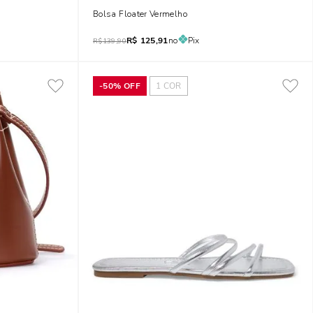
Bolsa Floater Vermelho
R$
125,91
no
Pix
R$
139,90
-
50%
OFF
1
COR