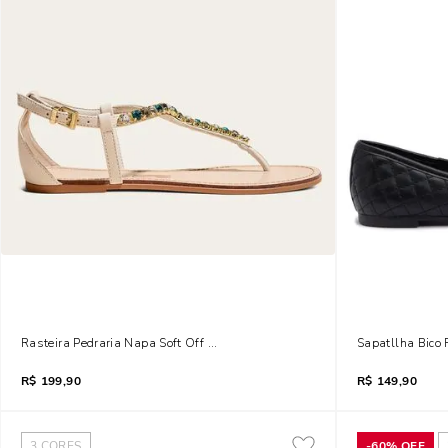
Rasteira Pedraria Napa Soft Off White
Sapatllha Bico 
R$
199,90
R$
149,90
3
CORES
-
60%
OFF