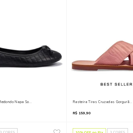
Redondo Napa Soft Preto Laço
Rasteira Tiras Cruzadas Gorgurão
R$
159,90
3
CORES
10
% OFF no Pix
3
CORES