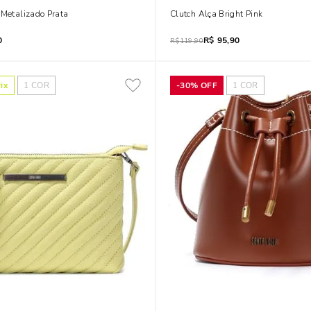
 Metalizado Prata
Clutch Alça Bright Pink
0
R$
95,90
R$
119,90
ix
1
COR
-
30%
OFF
1
COR