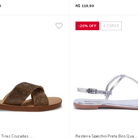
0
R$
119,90
-
20%
OFF
4
CORES
al Tiras Cruzadas Marrom
Rasteira Specchio Prata Bico Quad