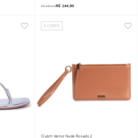
R$
144,90
R$
169,90
6
CORES
rado
Clutch Verniz Nude Rosado 2