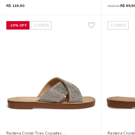
R$
119,90
R$
69,9
R$
99,90
-
20%
OFF
3
CORES
3
CORES
Rasteira Cristal Tiras Cruzadas Prata
Rasteira Crist