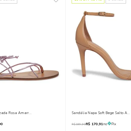
izada Rosa Amarração
Sandália Napa Soft Bege Salto Alt
90
R$
170,91
no
Pix
R$
189,90