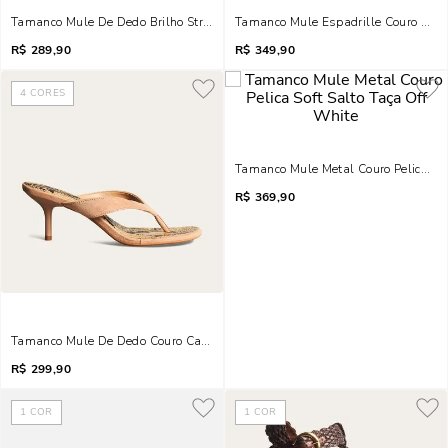
Tamanco Mule De Dedo Brilho Strass Salto Taça Preto
Tamanco Mule Espadrille Couro Cam
R$
289,90
R$
349,90
4
CORES
Tamanco Mule Metal Couro Pelica Sof
R$
369,90
Tamanco Mule De Dedo Couro Camurça Salto Fino Bege Areia
R$
299,90
1
COR
1
COR