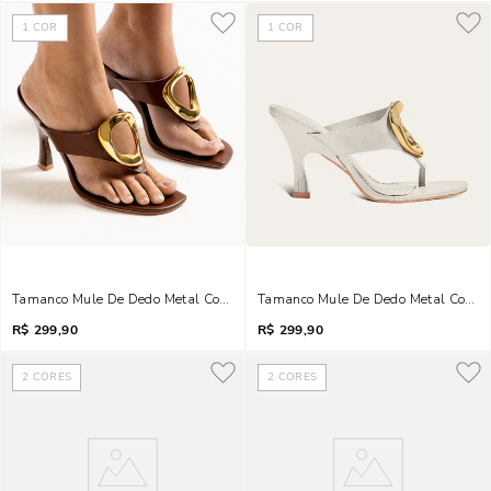
1
COR
1
COR
Tamanco Mule De Dedo Metal Couro Bico Quadrado Marrom Terracota
R$
299,90
R$
299,90
2
CORES
2
CORES