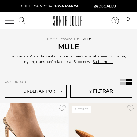
O que você está procurando?
ESPADRILLE
MULE
MULE
Bolsas de Praia da Santa Lolla em diversos acabamentos: palha,
nylon, transparência e tela. Shop now!
Saiba mais
469
PRODUTOS
2
CORES