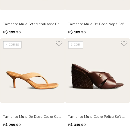
Tamanco Mule Soft Metalizado Brilho Strass Salto Fino Dourado
Tamanco Mule De Dedo Napa Soft Sa
R$
199,90
R$
189,90
4
CORES
1
COR
Tamanco Mule De Dedo Couro Camurça Salto Fino Caramelo Doce De Leite
Tamanco Mule Couro Pelica Soft Sal
R$
299,90
R$
349,90