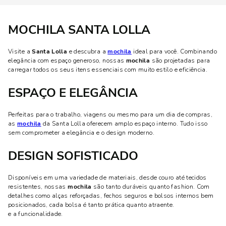
MOCHILA SANTA LOLLA
Visite a
Santa Lolla
e descubra a
mochila
ideal para você. Combinando
elegância com espaço generoso, nossas
mochila
são projetadas para
carregar todos os seus itens essenciais com muito estilo e eficiência.
ESPAÇO E ELEGÂNCIA
Perfeitas para o trabalho, viagens ou mesmo para um dia de compras,
as
mochila
da Santa Lolla oferecem amplo espaço interno. Tudo isso
sem comprometer a elegância e o design moderno.
DESIGN SOFISTICADO
Disponíveis em uma variedade de materiais, desde couro até tecidos
resistentes, nossas
mochila
são tanto duráveis quanto fashion. Com
detalhes como alças reforçadas, fechos seguros e bolsos internos bem
posicionados, cada bolsa é tanto prática quanto atraente.
e a funcionalidade.