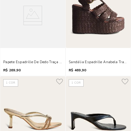
Papete Espadrille De Dedo Traça Metalizada Dourada
Sandália Espadrille Anabela Trama
R$
269,90
R$
469,90
1
COR
1
COR