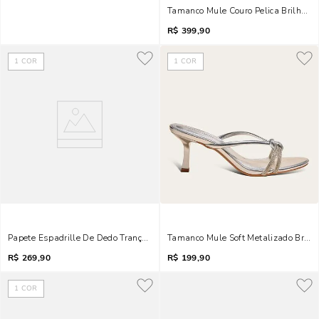
Tamanco Mule Couro Pelica Brilho Str
R$
399,90
1
COR
1
COR
Papete Espadrille De Dedo Trança Marrom Safari
Tamanco Mule Soft Metalizado Brilho
R$
269,90
R$
199,90
1
COR