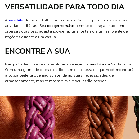
VERSATILIDADE PARA TODO DIA
A
mochila
da Santa Lolla é a companheira ideal para todas as suas
atividades diárias. Seu
design versátil
permite que seja usada em
diversas ocasiões, adaptando-se facilmente tanto a um ambiente de
negócios quanto a um casual.
ENCONTRE A SUA
Não perca tempo e venha explorar a seleção de
mochila
na Santa Lolla.
Com uma gama de cores e estilos, temos certeza de que você encontrará
a bolsa perfeita que não só atende às suas necessidades de
armazenamento, mas também eleva o seu estilo pessoal.