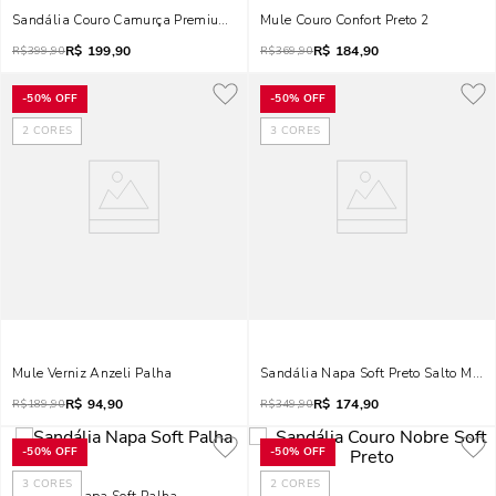
Sandália Couro Camurça Premium Preto
Mule Couro Confort Preto 2
R$
199,90
R$
184,90
R$
399,90
R$
369,90
-
50%
OFF
-
50%
OFF
2
CORES
3
CORES
Mule Verniz Anzeli Palha
Sandália Napa Soft Preto Salto Médio
R$
94,90
R$
174,90
R$
189,90
R$
349,90
-
50%
OFF
-
50%
OFF
3
CORES
2
CORES