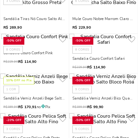
3
CORES
6
CORES
Sandália Tiras Nó Couro Salto Alto Grosso Preta
Mule Couro Nobre Marrom Claro Moch
R$
269,90
R$
229,90
-
50%
OFF
-
50%
OFF
8
CORES
8
CORES
Sandalia Couro Confort Pink
Sandalia Couro Confort Safari
R$
114,90
R$
229,90
R$
114,90
R$
229,90
10
% OFF no Pix
-
50%
OFF
1
COR
9
CORES
Sandália Verniz Anzeli Bege Salto Bloco Baixo
Sandália Verniz Anzeli Bico Quadrad
R$
170,91
no
Pix
R$
99,90
R$
189,90
R$
199,90
-
20%
OFF
-
50%
OFF
3
CORES
5
CORES