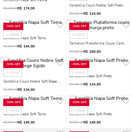
Sandália Napa Soft Palha
Sandália Couro Nobre Soft Preto
R$
174,90
R$
349,90
R$
124,90
R$
249,90
-
50%
OFF
-
30%
OFF
3
CORES
2
CORES
Sandália Napa Soft Terra
Tamanco Plataforma Couro Camurça 
R$
144,90
R$
289,90
R$
258,90
R$
369,90
-
50%
OFF
-
50%
OFF
7
CORES
2
CORES
Sandália Napa Soft Preto
Sandália Couro Nobre Soft Bege Egido
R$
134,90
R$
269,90
R$
134,90
R$
269,90
-
50%
OFF
-
50%
OFF
3
CORES
3
CORES
Sandália Napa Soft Terra
Sandália Napa Soft Preto
R$
149,90
R$
149,90
R$
299,90
R$
299,90