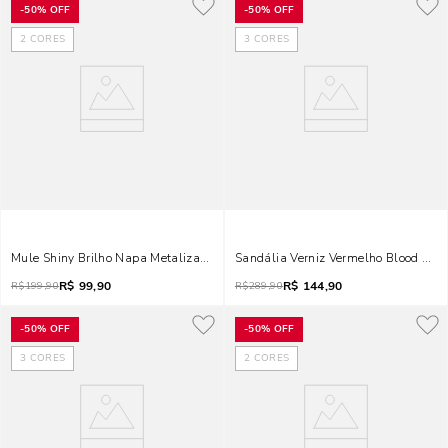
-
50%
OFF
-
50%
OFF
2
CORES
3
CORES
Mule Shiny Brilho Napa Metalizado Dourado Salto Fino
Sandália Verniz Vermelho Bloo
R$
99,90
R$
144,90
R$
199,90
R$
289,90
-
50%
OFF
-
50%
OFF
3
CORES
2
CORES