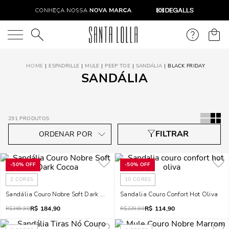
O que você está procurando?
ESPADRILLE
MULE
PEEP TOE
SANDÁLIA
BLACK FRIDAY
SANDÁLIA
291
PRODUTOS
-
50%
OFF
-
50%
OFF
2
CORES
10
CORES
Sandália Couro Nobre Soft Dark Cocoa
Sandalia Couro Confort Hot Oliva
R$
184,90
R$
114,90
R$
369,90
R$
229,90