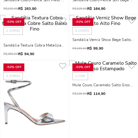
Sandália Couro Pelica Soft Preto Salto Alto Fino
Sandália Couro Pelica Soft Bege Salt
R$
263,90
R$
164,90
R$
329,90
R$
329,90
-
50%
OFF
-
50%
OFF
2
CORES
2
CORES
Sandália Verniz Show Bege Salto Alt
Sandália Textura Cobra Metalizada Cobre Salto Baixo Fino
R$
99,90
R$
199,90
R$
94,90
R$
189,90
-
50%
OFF
-
50%
OFF
2
CORES
1
COR
Mule Couro Caramelo Salto Grosso
R$
114,90
R$
229,90