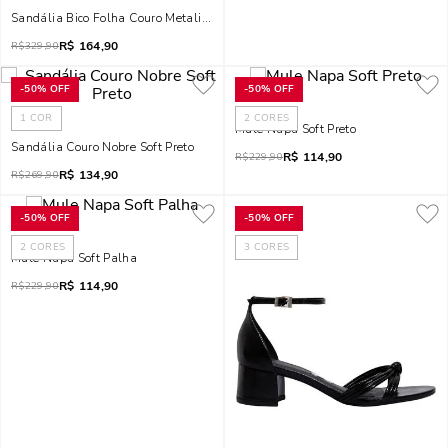
Sandália Bico Folha Couro Metalizado Prata
R$
164,90
R$
329,90
-
50%
OFF
-
50%
OFF
1
COR
2
CORES
Mule Napa Soft Preto
Sandália Couro Nobre Soft Preto
R$
114,90
R$
229,90
R$
134,90
R$
269,90
-
50%
OFF
-
50%
OFF
2
CORES
3
CORES
Mule Napa Soft Palha
R$
114,90
R$
229,90