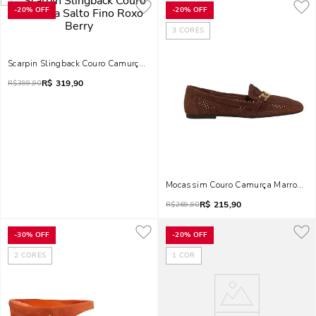
-
20%
OFF
-
20%
OFF
3
CORES
Scarpin Slingback Couro Camurça Salto Fino Roxo Berry
R$
319,90
R$
399,90
Mocassim Couro Camurça Marrom Te
R$
215,90
R$
269,90
-
30%
OFF
-
20%
OFF
2
CORES
1
COR