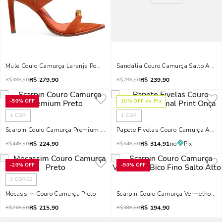
Mule Couro Camurça Laranja Pomelo Bico Folha Salto Alto Fino
Sandália Couro Camurça Salto Alto 
R$
279,90
R$
239,90
R$
399,90
R$
299,90
-
50%
OFF
10
% OFF no Pix
1
COR
1
COR
Scarpin Couro Camurça Premium Preto
Papete Fivelas Couro Camurça Anima
R$
224,90
R$
314,91
no
Pix
R$
449,90
R$
349,90
-
20%
OFF
-
50%
OFF
3
CORES
Mocassim Couro Camurça Preto
Scarpin Couro Camurça Vermelho Bico
R$
215,90
R$
194,90
R$
269,90
R$
389,90