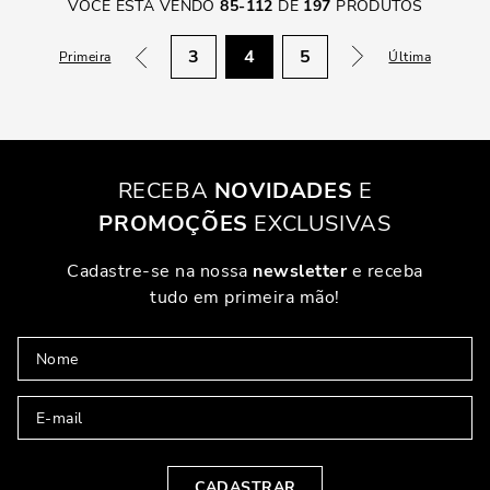
VOCÊ ESTÁ VENDO
85
-
112
DE
197
PRODUTOS
3
4
5
Primeira
Última
RECEBA
NOVIDADES
E
PROMOÇÕES
EXCLUSIVAS
Cadastre-se na nossa
newsletter
e receba
tudo em primeira mão!
CADASTRAR