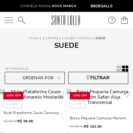
O que você está procurando?
CAMURÇA
COURO CAMURCA
SUEDE
SUEDE
197
PRODUTOS
-
60%
OFF
-
20%
OFF
3
CORES
1
COR
Mule Plataforma Couro Camurça Amarelo Mostarda
Bolsa Pequena Camurça Marrom Safa
R$
99,96
R$
249,90
R$
151,90
R$
189,90