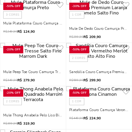
-
50%
OFF
-
30%
OFF
3
CORES
1
COR
Mule Plataforma Couro Camurça Preto
Mule De Dedo Couro Camurça Premiu
R$
124,90
R$
249,90
R$
209,90
R$
299,90
-
20%
OFF
-
50%
OFF
2
CORES
Mule Peep Toe Couro Camurça Tresse Salto Fino Marrom Dark
Sandália Couro Camurça Premium Ver
R$
279,90
R$
299,90
R$
349,90
R$
599,90
-
20%
OFF
-
50%
OFF
2
CORES
1
COR
Plataforma Couro Camurça Verona 
Mule Thong Anabela Pelo Liso Bico Quadrado Marrom Terracota
R$
224,90
R$
449,90
R$
319,90
R$
399,90