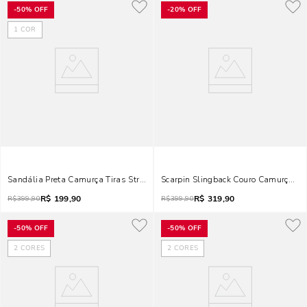
-
50%
OFF
-
20%
OFF
1
COR
Sandália Preta Camurça Tiras Strass
Scarpin Slingback Couro Camurça Sal
R$
199,90
R$
319,90
R$
399,90
R$
399,90
-
50%
OFF
-
50%
OFF
2
CORES
2
CORES