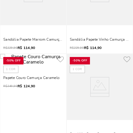
Sandália Papete Marrom Camurça Salto Flat
Sandália Papete Vinho Camurça Salt
R$
114,90
R$
114,90
R$
229,90
R$
229,90
-
50%
OFF
-
50%
OFF
1
COR
1
COR
Papete Couro Camurça Caramelo
R$
124,90
R$
249,90