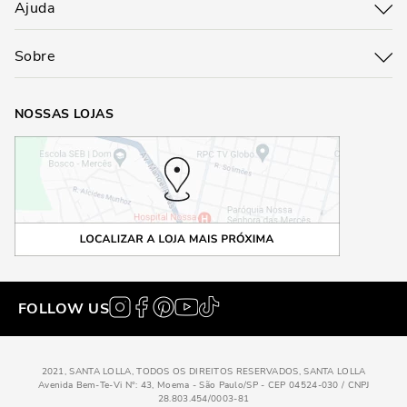
Ajuda
Sobre
NOSSAS LOJAS
FOLLOW US
2021, SANTA LOLLA, TODOS OS DIREITOS RESERVADOS, SANTA LOLLA
Avenida Bem-Te-Vi N°: 43, Moema - São Paulo/SP - CEP 04524-030 / CNPJ
28.803.454/0003-81