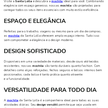
Visite a
Santa Lolla
e descubra a
mochila
ideal para você. Combinando
elegância com espaço generoso, nossas
mochila
são projetadas para
carregar todos os seus itens essenciais com muito estilo e eficiência.
ESPAÇO E ELEGÂNCIA
Perfeitas para o trabalho, viagens ou mesmo para um dia de compras,
as
mochila
da Santa Lolla oferecem amplo espaço interno. Tudo isso
sem comprometer a elegância e o design moderno.
DESIGN SOFISTICADO
Disponíveis em uma variedade de materiais, desde couro até tecidos
resistentes, nossas
mochila
são tanto duráveis quanto fashion. Com
detalhes como alças reforçadas, fechos seguros e bolsos internos bem
posicionados, cada bolsa é tanto prática quanto atraente.
e a funcionalidade.
VERSATILIDADE PARA TODO DIA
A
mochila
da Santa Lolla é a companheira ideal para todas as suas
atividades diárias. Seu
design versátil
permite que seja usada em