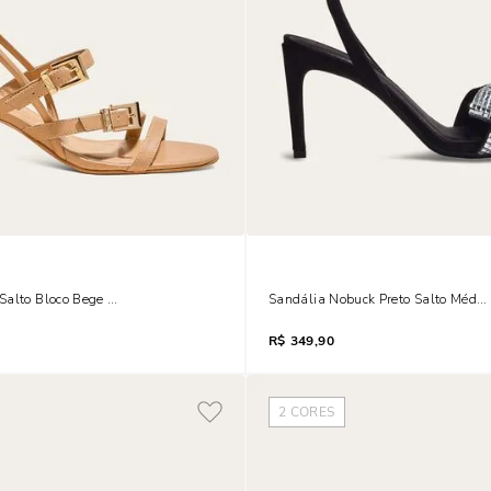
alto Bloco Bege Tiras Fivelas
Sandália Nobuck Preto Salto Médio 
R$
349,90
2
CORES