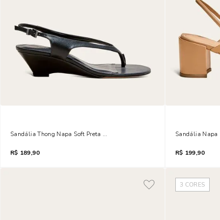
Sandália Thong Napa Soft Preta Salto Anabela
Sandália Napa S
R$
189,90
R$
199,90
3
CORES