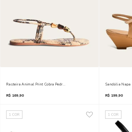
Rasteira Animal Print Cobra Pedraria
Sandália Napa 
R$
169,90
R$
199,90
1
COR
1
COR