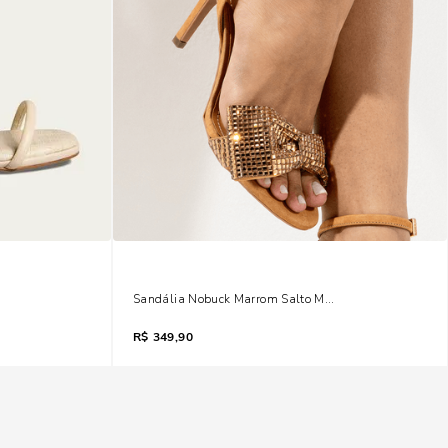
so Marfim Croco
Sandália Nobuck Marrom Salto Médio Laço Brilho
R$
349,90