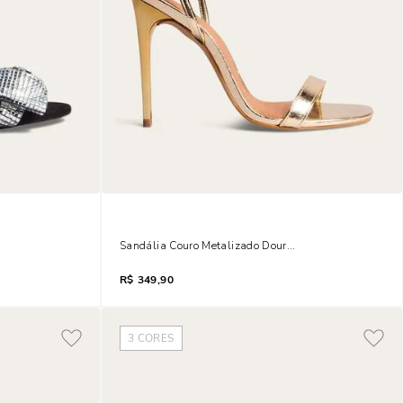
Laço Brilho
Sandália Couro Metalizado Dourado Salto Alto
R$
349,90
3
CORES