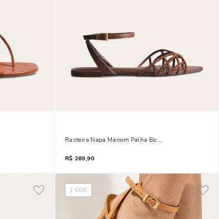
to Bloco
Rasteira Napa Marrom Palha Bico Folha Brilho
R$
269,90
1
COR