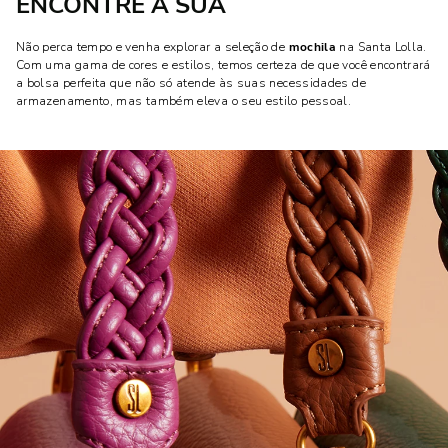
ENCONTRE A SUA
Não perca tempo e venha explorar a seleção de
mochila
na Santa Lolla.
Com uma gama de cores e estilos, temos certeza de que você encontrará
a bolsa perfeita que não só atende às suas necessidades de
armazenamento, mas também eleva o seu estilo pessoal.